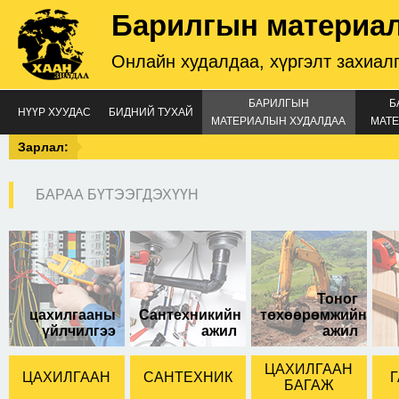
Барилгын материа
Онлайн худалдаа, хүргэлт захиал
БАРИЛГЫН
Б
НҮҮР ХУУДАС
БИДНИЙ ТУХАЙ
МАТЕРИАЛЫН ХУДАЛДАА
МАТЕ
Зарлал:
БАРАА БҮТЭЭГДЭХҮҮН
зэс төгсгөвч 600а
Тоног
цахилгааны
Сантехникийн
төхөөрөмжийн
үйлчилгээ
ажил
ажил
ЦАХИЛГААН
ЦАХИЛГААН
САНТЕХНИК
Г
БАГАЖ