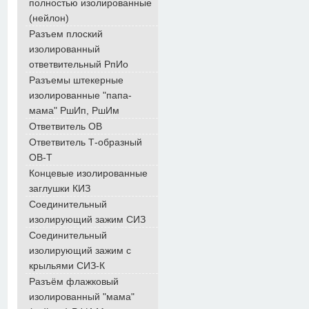
полностью изолированные
(нейлон)
Разъем плоский
изолированный
ответвительный РпИо
Разъемы штекерные
изолированные "папа-
мама" РшИп, РшИм
Ответвитель ОВ
Ответвитель Т-образный
ОВ-Т
Концевые изолированные
заглушки КИЗ
Соединительный
изолирующий зажим СИЗ
Соединительный
изолирующий зажим с
крыльями СИЗ-К
Разъём флажковый
изолированный "мама"