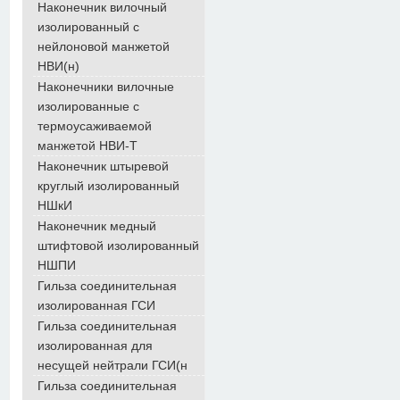
Наконечник вилочный
изолированный с
нейлоновой манжетой
НВИ(н)
Наконечники вилочные
изолированные с
термоусаживаемой
манжетой НВИ-Т
Наконечник штыревой
круглый изолированный
НШкИ
Наконечник медный
штифтовой изолированный
НШПИ
Гильза соединительная
изолированная ГСИ
Гильза соединительная
изолированная для
несущей нейтрали ГСИ(н
Гильза соединительная