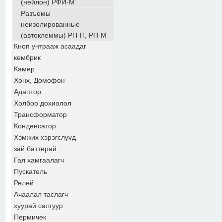
(нейлон) РФИ-М
Разъемы
неизолированные
(автоклеммы) РП-П, РП-М
Кноп унтрааж асаадаг
кембрик
Камер
Хонх, Домофон
Адаптор
Холбоо дохиолол
Трансформатор
Конденсатор
Хэмжих хэрэгслүүд
зай баттерай
Гал хамгаалагч
Пускатель
Релей
Ачаалал таслагч
хуурай салгуур
Пермичек