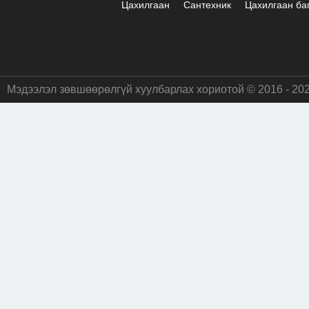
Цахилгаан
Сантехник
Цахилгаан ба
Мэдээлэл зөвшөөрөлгүй хуулбарлах хориотой © 2016 - 20