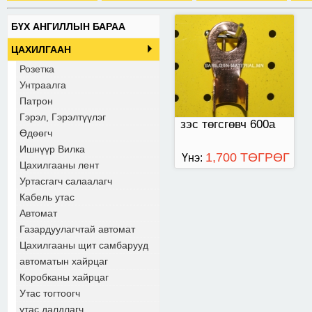
БҮХ АНГИЛЛЫН БАРАА
ЦАХИЛГААН
Розетка
Унтраалга
Патрон
Гэрэл, Гэрэлтүүлэг
зэс төгсгөвч 600а
Өдөөгч
Ишнүүр Вилка
1,700 ТӨГРӨГ
Үнэ:
Цахилгааны лент
Уртасгагч салаалагч
Кабель утас
Автомат
Газардуулагчтай автомат
Цахилгааны щит самбарууд
автоматын хайрцаг
Коробканы хайрцаг
Утас тогтоогч
утас далдлагч