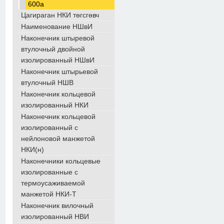
600а
Цагираган НКИ төгсгөвч
Наименование НШвИ
Наконечник штыревой
втулочный двойной
изолированный НШвИ
Наконечник штырьевой
втулочный НШВ
Наконечник кольцевой
изолированный НКИ
Наконечник кольцевой
изолированный с
нейлоновой манжетой
НКИ(н)
Наконечники кольцевые
изолированные с
термоусаживаемой
манжетой НКИ-Т
Наконечник вилочный
изолированный НВИ