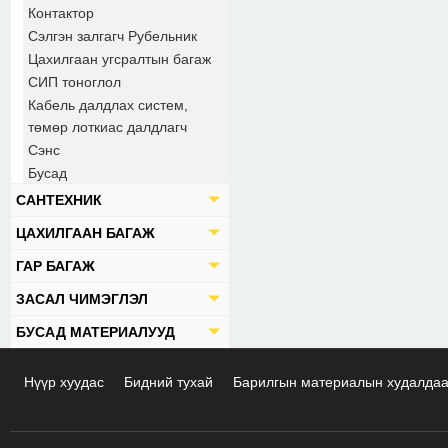
Контактор
Сэлгэн залгагч Рубельник
Цахилгаан угсралтын багаж
СИП тоноглол
Кабель далдлах систем,
төмөр лоткиас далдлагч
Сэнс
Бусад
САНТЕХНИК
ЦАХИЛГААН БАГАЖ
ГАР БАГАЖ
ЗАСАЛ ЧИМЭГЛЭЛ
БУСАД МАТЕРИАЛУУД
Нүүр хуудас
Бидний тухай
Барилгын материалын худалда