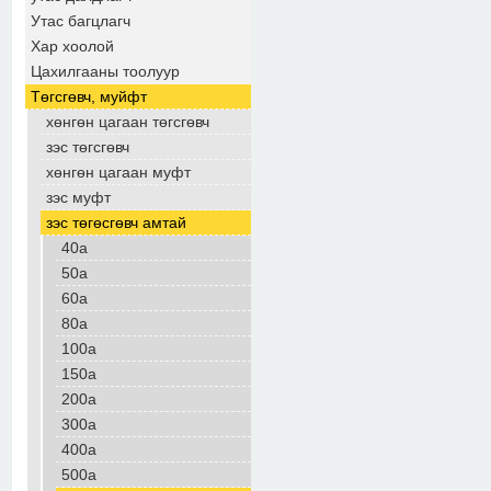
Утас багцлагч
Хар хоолой
Цахилгааны тоолуур
Төгсгөвч, муйфт
хөнгөн цагаан төгсгөвч
зэс төгсгөвч
хөнгөн цагаан муфт
зэс муфт
зэс төгөсгөвч амтай
40а
50а
60а
80а
100а
150а
200а
300а
400а
500а