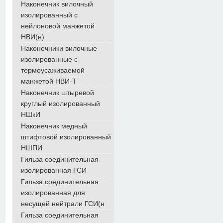
Наконечник вилочный
изолированный с
нейлоновой манжетой
НВИ(н)
Наконечники вилочные
изолированные с
термоусаживаемой
манжетой НВИ-Т
Наконечник штыревой
круглый изолированный
НШкИ
Наконечник медный
штифтовой изолированный
НШПИ
Гильза соединительная
изолированная ГСИ
Гильза соединительная
изолированная для
несущей нейтрали ГСИ(н
Гильза соединительная