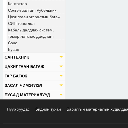
Контактор
Сэлгэн залгагч Рубельник
Цахилгаан угсралтын багаж
СИП тоноглол
Кабель далдлах систем,
төмөр лоткиас далдлагч
Сэнс
Бусад
САНТЕХНИК
ЦАХИЛГААН БАГАЖ
ГАР БАГАЖ
ЗАСАЛ ЧИМЭГЛЭЛ
БУСАД МАТЕРИАЛУУД
Нүүр хуудас
Бидний тухай
Барилгын материалын худалда