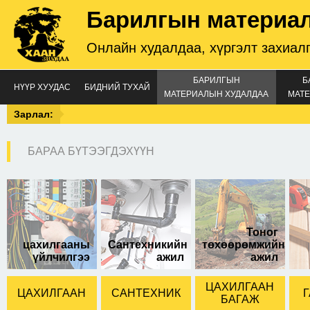
Барилгын материа
Онлайн худалдаа, хүргэлт захиал
БАРИЛГЫН
Б
НҮҮР ХУУДАС
БИДНИЙ ТУХАЙ
МАТЕРИАЛЫН ХУДАЛДАА
МАТЕ
Зарлал:
БАРАА БҮТЭЭГДЭХҮҮН
зэс төгсгөвч 500а
Тоног
цахилгааны
Сантехникийн
төхөөрөмжийн
үйлчилгээ
ажил
ажил
ЦАХИЛГААН
ЦАХИЛГААН
САНТЕХНИК
Г
БАГАЖ