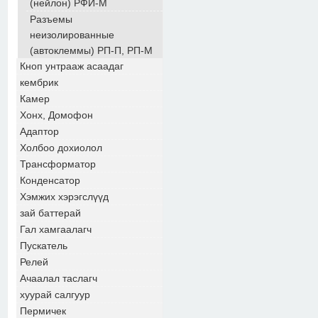
(нейлон) РФИ-М
Разъемы
неизолированные
(автоклеммы) РП-П, РП-М
Кноп унтрааж асаадаг
кембрик
Камер
Хонх, Домофон
Адаптор
Холбоо дохиолол
Трансформатор
Конденсатор
Хэмжих хэрэгслүүд
зай баттерай
Гал хамгаалагч
Пускатель
Релей
Ачаалал таслагч
хуурай салгуур
Пермичек