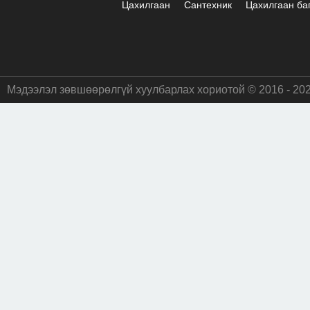
Цахилгаан
Сантехник
Цахилгаан ба
Мэдээлэл зөвшөөрөлгүй хуулбарлах хориотой © 2016 - 20