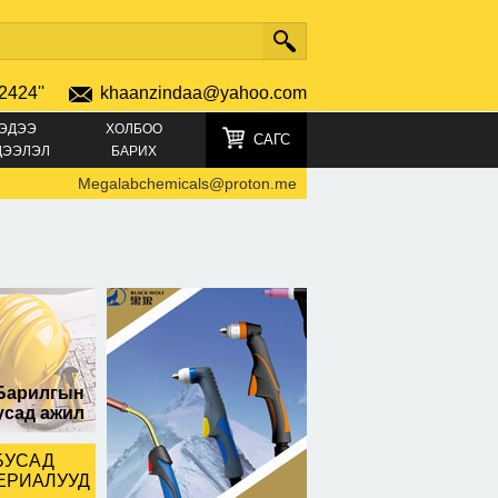
2424''
khaanzindaa@yahoo.com
ЭДЭЭ
ХОЛБОО
САГС
ДЭЭЛЭЛ
БАРИХ
Megalabchemicals@proton.me Where to buy GBL online
-
689
Барилгын
усад ажил
БУСАД
ЕРИАЛУУД