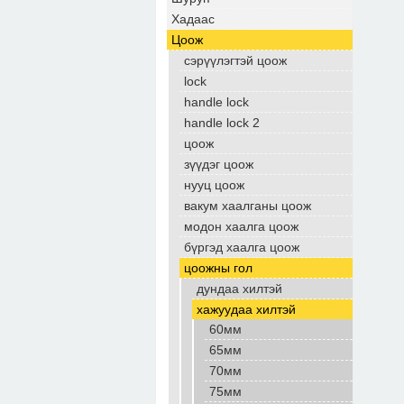
Хадаас
Цоож
сэрүүлэгтэй цоож
lock
handle lock
handle lock 2
цоож
зүүдэг цоож
нууц цоож
вакум хаалганы цоож
модон хаалга цоож
бүргэд хаалга цоож
цоожны гол
дундаа хилтэй
хажуудаа хилтэй
60мм
65мм
70мм
75мм