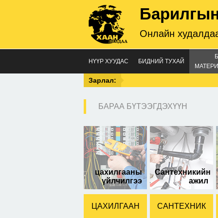
Барилгын
Онлайн худалдаа
НҮҮР ХУУДАС
БИДНИЙ ТУХАЙ
МАТЕРИ
Зарлал:
БАРАА БҮТЭЭГДЭХҮҮН
9см
хил
цахилгааны
Сантехникийн
үйлчилгээ
ажил
ЦАХИЛГААН
САНТЕХНИК