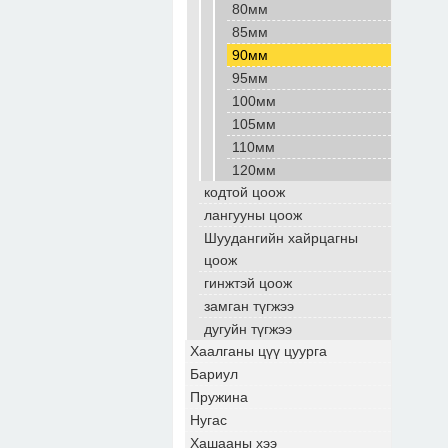
80мм
85мм
90мм
95мм
100мм
105мм
110мм
120мм
кодтой цоож
лангууны цоож
Шуудангийн хайрцагны
цоож
гинжтэй цоож
замган түгжээ
дугуйн түгжээ
Хаалганы цүү цуурга
Бариул
Пружина
Нугас
Хашааны хээ