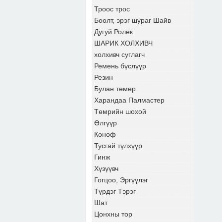
Троос трос
Боолт, эрэг шураг Шайв
Дугуй Ролек
ШАРИК ХОЛХИВЧ
холхивч суглагч
Ремень бүслүүр
Резин
Булан төмөр
Харандаа Палмастер
Төмрийн шохой
Өлгүүр
Коноф
Тусгай түлхүүр
Гинж
Хүзүүвч
Гогцоо, Эргүүлэг
Түрдэг Тэрэг
Шат
Цонхны тор