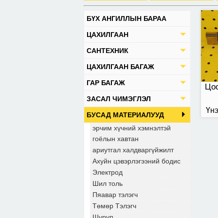
БҮХ АНГИЛЛЫН БАРАА
ЦАХИЛГААН
САНТЕХНИК
ЦАХИЛГААН БАГАЖ
ГАР БАГАЖ
Цоо
ЗАСАЛ ЧИМЭГЛЭЛ
Үнэ
БУСАД МАТЕРИАЛУУД
эрчим хүчний хэмнэлтэй
гоёлын хавтан
ариутгал халдваргүйжилт
Ахуйн цэвэрлэгээний бодис
Электрод
Шил толь
Пяавар тэлэгч
Төмөр Тэлэгч
Шуруп