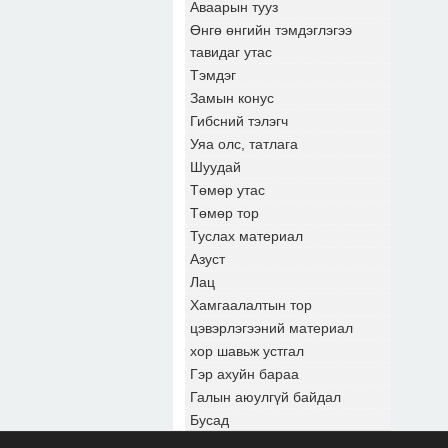
Аваарын тууз
Өнгө өнгийн тэмдэглэгээ
тавидаг утас
Тэмдэг
Замын конус
Гибсний тэлэгч
Уяа олс, татлага
Шуудай
Төмөр утас
Төмөр тор
Туслах материал
Азуст
Лац
Хамгаалалтын тор
цэвэрлэгээний материал
хор шавьж устгал
Гэр ахуйн бараа
Галын аюулгүй байдал
Бусад