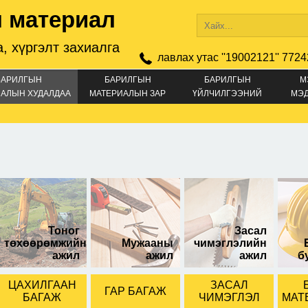
 материал
, хүргэлт захиалга
лавлах утас ''19002121'' 7724
БАРИЛГЫН
БАРИЛГЫН
БАРИЛГЫН
М
АЛЫН ХУДАЛДАА
МАТЕРИАЛЫН ЗАР
ҮЙЛЧИЛГЭЭНИЙ
МЭ
ЗАР
-тэй хажуудай
тэй цоожны гол
Тоног
Засал
төхөөрөмжийн
Мужааны
чимэглэлийн
ажил
ажил
ажил
б
ЦАХИЛГААН
ЗАСАЛ
ГАР БАГАЖ
БАГАЖ
ЧИМЭГЛЭЛ
МАТ