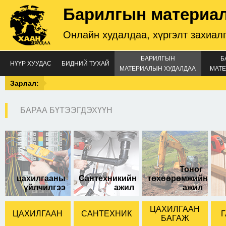
Барилгын материа
Онлайн худалдаа, хүргэлт захиал
БАРИЛГЫН
Б
НҮҮР ХУУДАС
БИДНИЙ ТУХАЙ
МАТЕРИАЛЫН ХУДАЛДАА
МАТЕ
Зарлал:
БАРАА БҮТЭЭГДЭХҮҮН
12-ын түлхүүр
Тоног
цахилгааны
Сантехникийн
төхөөрөмжийн
үйлчилгээ
ажил
ажил
ЦАХИЛГААН
ЦАХИЛГААН
САНТЕХНИК
Г
БАГАЖ