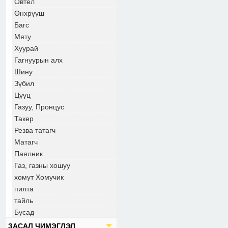
Овтел
Өнхрүүш
Багс
Мяту
Хуурай
Гагнуурын алх
Шину
Зүбил
Цүүц
Газуу, Пронцус
Такер
Резва татагч
Матагч
Паялник
Газ, газны хошуу
хомут Хомучик
пилта
тайль
Бусад
ЗАСАЛ ЧИМЭГЛЭЛ