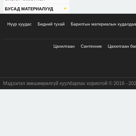
БУСАД МАТЕРИАЛУУД
Нүүр хуудас
Бидний тухай
Барилгын материалын худалда
Цахилгаан
Сантехник
Цахилгаан ба
Мэдээлэл зөвшөөрөлгүй хуулбарлах хориотой © 2016 - 20