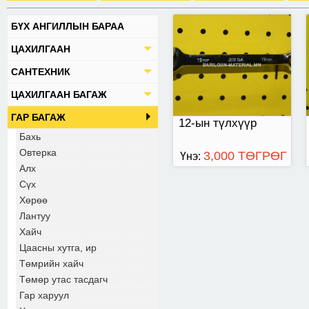
БҮХ АНГИЛЛЫН БАРАА
ЦАХИЛГААН
САНТЕХНИК
ЦАХИЛГААН БАГАЖ
ГАР БАГАЖ
12-ын түлхүүр
Бахь
Овтерка
3,000 ТӨГРӨГ
Үнэ:
Алх
Сүх
Хөрөө
Лантуу
Хайч
Цаасны хутга, ир
Төмрийн хайч
Төмөр утас тасдагч
Гар харуул