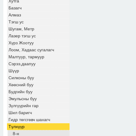
Хутга
Базагч
Алмаз
Тэгш ус
Шугам, Метр
Лазер тэгш ус
Хүрз Жоотуу
Лоом, Хадаас сугалагч
Малтуур, тармуур
Сэрээ,даапуу
Шүүр
Силконы буу
Хөөсний буу
Будгийн буу
Эмульсны буу
Зүлгүүрийн гар
Шил баригч
Гидр төгсгөвч шахагч
Түлхүүр
8-н