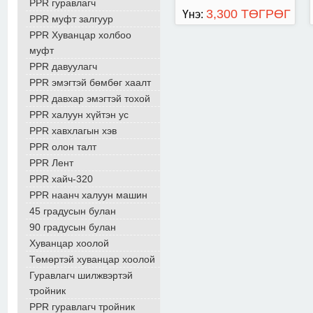
PPR гуравлагч
3,300 ТӨГРӨГ
Үнэ:
PPR муфт залгуур
PPR Хуванцар холбоо
муфт
PPR давуулагч
PPR эмэгтэй бөмбөг хаалт
PPR давхар эмэгтэй тохой
PPR халуун хүйтэн ус
PPR хавхлагын хэв
PPR олон талт
PPR Лент
PPR хайч-320
PPR наанч халуун машин
45 градусын булан
90 градусын булан
Хуванцар хоолой
Төмөртэй хуванцар хоолой
Гуравлагч шилжвэртэй
тройник
PPR гуравлагч тройник