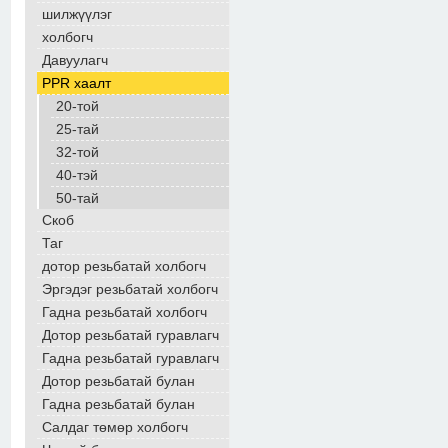
шилжүүлэг
холбогч
Давуулагч
PPR хаалт
20-той
25-тай
32-той
40-тэй
50-тай
Скоб
Таг
дотор резьбатай холбогч
Эргэдэг резьбатай холбогч
Гадна резьбатай холбогч
Дотор резьбатай гуравлагч
Гадна резьбатай гуравлагч
Дотор резьбатай булан
Гадна резьбатай булан
Салдаг төмөр холбогч