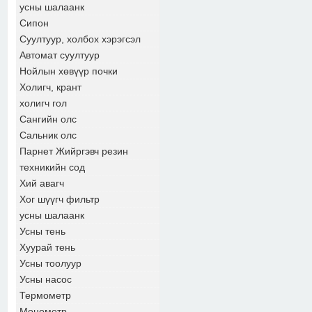
усны шалаанк
Сипон
Суултуур, холбох хэрэгсэл
Автомат суултуур
Нойлын хөвүүр почки
Холигч, крант
холигч гол
Сангийн олс
Сальник олс
Парнет Жийргэвч резин
техникийн сод
Хий авагч
Хог шүүгч фильтр
усны шалаанк
Усны тень
Хуурай тень
Усны тоолуур
Усны насос
Термометр
Монометр