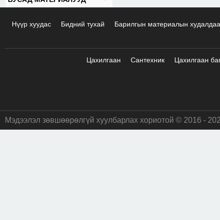
Нүүр хуудас
Бидний тухай
Барилгын материалын худалда
Цахилгаан
Сантехник
Цахилгаан ба
Мэдээлэл зөвшөөрөлгүй хуулбарлах хориотой © 2016 - 20