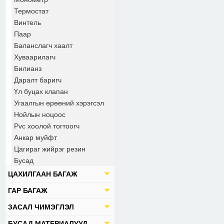
Термостат
Винтель
Паар
Баланслагч хаалт
Хуваарилагч
Билианз
Даралт баригч
Үл буцах клапан
Угаалгын өрөөний хэрэгсэл
Нойлын ноцоос
Pvc хоолой тогтоогч
Анкар муйфт
Цагираг жийрэг резин
Бусад
ЦАХИЛГААН БАГАЖ
ГАР БАГАЖ
ЗАСАЛ ЧИМЭГЛЭЛ
БУСАД МАТЕРИАЛУУД