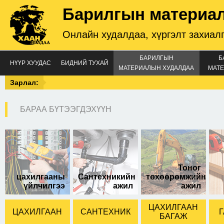
Барилгын материа
Онлайн худалдаа, хүргэлт захиал
БАРИЛГЫН
Б
НҮҮР ХУУДАС
БИДНИЙ ТУХАЙ
МАТЕРИАЛЫН ХУДАЛДАА
МАТЕ
Зарлал:
БАРАА БҮТЭЭГДЭХҮҮН
50-тай
Тоног
цахилгааны
Сантехникийн
төхөөрөмжийн
үйлчилгээ
ажил
ажил
ЦАХИЛГААН
ЦАХИЛГААН
САНТЕХНИК
Г
БАГАЖ