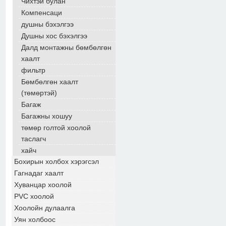
Чихтэй булан
Компенсаци
душны бэхэлгээ
Душны хос бэхэлгээ
Далд монтажны бөмбөлгөн
хаалт
фильтр
Бөмбөлгөн хаалт
(төмөртэй)
Багаж
Багажны хошуу
төмөр голтой хоолой
таслагч
хайч
Бохирын холбох хэрэгсэл
Гагнадаг хаалт
Хуванцар хоолой
PVC хоолой
Хоолойн дулаалга
Уян холбоос