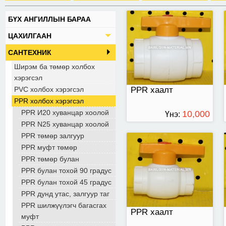
БҮХ АНГИЛЛЫН БАРАА
25-тай
ЦАХИЛГААН
САНТЕХНИК
Ширэм ба төмөр холбох
хэрэгсэл
PVC холбох хэрэгсэл
PPR хаалт
PPR холбох хэрэгсэл
PPR И20 хуванцар хоолой
10,000
Үнэ:
PPR N25 хуванцар хоолой
ТӨГРӨГ
PPR төмөр залгуур
PPR муфт төмөр
PPR төмөр булан
PPR булан тохой 90 градус
PPR булан тохой 45 градус
PPR дунд утас, залгуур таг
PPR шилжүүлэгч багасгах
PPR хаалт
муфт