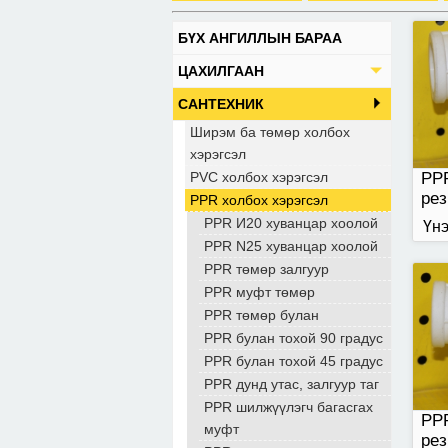
БҮХ АНГИЛЛЫН БАРАА
25-
ЦАХИЛГААН
САНТЕХНИК
Ширэм ба төмөр холбох
хэрэгсэл
PVC холбох хэрэгсэл
PP
рез
PPR холбох хэрэгсэл
PPR И20 хуванцар хоолой
Үнэ
PPR N25 хуванцар хоолой
PPR төмөр залгуур
PPR муфт төмөр
PPR төмөр булан
PPR булан тохой 90 градус
PPR булан тохой 45 градус
PPR дунд утас, залгуур таг
PPR шилжүүлэгч багасгах
PP
муфт
рез