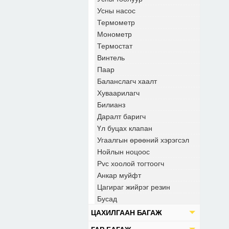
Усны насос
Термометр
Монометр
Термостат
Винтель
Паар
Баланслагч хаалт
Хуваарилагч
Билианз
Даралт баригч
Үл буцах клапан
Угаалгын өрөөний хэрэгсэл
Нойлын ноцоос
Pvc хоолой тогтоогч
Анкар муйфт
Цагираг жийрэг резин
Бусад
ЦАХИЛГААН БАГАЖ