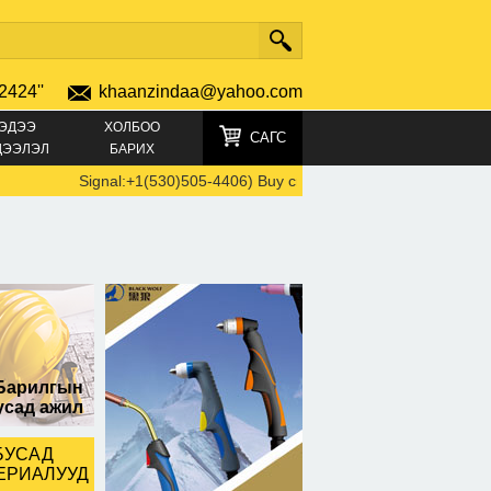
2424''
khaanzindaa@yahoo.com
ЭДЭЭ
ХОЛБОО
САГС
ДЭЭЛЭЛ
БАРИХ
Signal:+1(530)505-4406) Buy crystals, Buy GBL, Cocaine, GHB
Барилгын
усад ажил
БУСАД
ЕРИАЛУУД