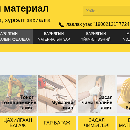
 материал
, хүргэлт захиалга
лавлах утас ''19002121'' 7724
БАРИЛГЫН
БАРИЛГЫН
БАРИЛГЫН
М
АЛЫН ХУДАЛДАА
МАТЕРИАЛЫН ЗАР
ҮЙЛЧИЛГЭЭНИЙ
МЭ
ЗАР
25
32-20
32-15
Тоног
Засал
төхөөрөмжийн
Мужааны
чимэглэлийн
ажил
ажил
ажил
б
ЦАХИЛГААН
ЗАСАЛ
ГАР БАГАЖ
БАГАЖ
ЧИМЭГЛЭЛ
МАТ