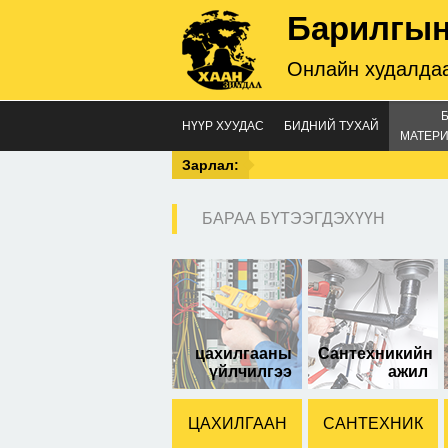
Барилгын
Онлайн худалдаа
НҮҮР ХУУДАС
БИДНИЙ ТУХАЙ
МАТЕРИ
Зарлал:
БАРАА БҮТЭЭГДЭХҮҮН
32-
цахилгааны
Сантехникийн
үйлчилгээ
ажил
ЦАХИЛГААН
САНТЕХНИК