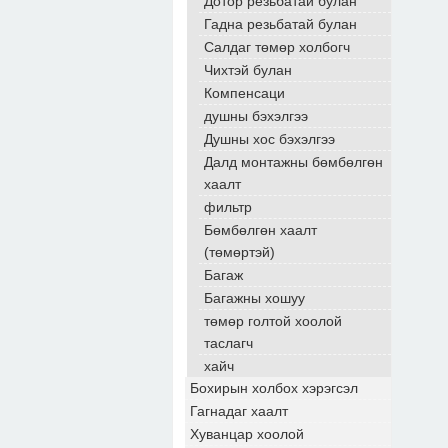
Дотор резьбатай булан
Гадна резьбатай булан
Салдаг төмөр холбогч
Чихтэй булан
Компенсаци
душны бэхэлгээ
Душны хос бэхэлгээ
Далд монтажны бөмбөлгөн
хаалт
фильтр
Бөмбөлгөн хаалт
(төмөртэй)
Багаж
Багажны хошуу
төмөр голтой хоолой
таслагч
хайч
Бохирын холбох хэрэгсэл
Гагнадаг хаалт
Хуванцар хоолой