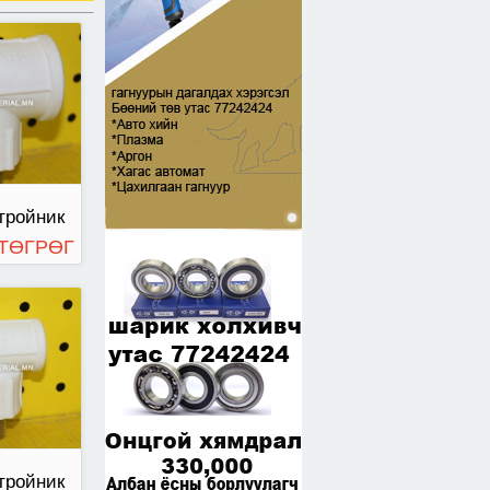
тройник
 ТӨГРӨГ
тройник