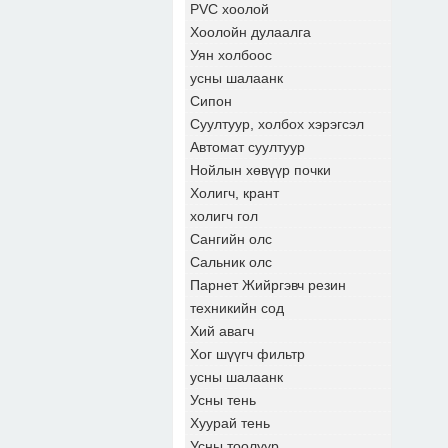
PVC хоолой
Хоолойн дулаалга
Уян холбоос
усны шалаанк
Сипон
Суултуур, холбох хэрэгсэл
Автомат суултуур
Нойлын хөвүүр почки
Холигч, крант
холигч гол
Сангийн олс
Сальник олс
Парнет Жийргэвч резин
техникийн сод
Хий авагч
Хог шүүгч фильтр
усны шалаанк
Усны тень
Хуурай тень
Усны тоолуур