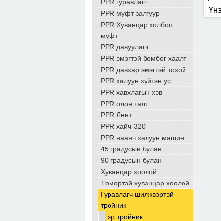
PPR гуравлагч
Үнэ
PPR муфт залгуур
PPR Хуванцар холбоо
муфт
PPR давуулагч
PPR эмэгтэй бөмбөг хаалт
PPR давхар эмэгтэй тохой
PPR халуун хүйтэн ус
PPR хавхлагын хэв
PPR олон талт
PPR Лент
PPR хайч-320
PPR наанч халуун машин
45 градусын булан
90 градусын булан
Хуванцар хоолой
Төмөртэй хуванцар хоолой
Гуравлагч шилжвэртэй
тройник
эр тройник