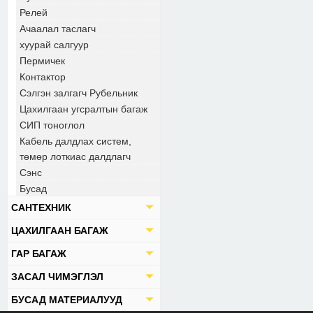
Релей
Ачаалал таслагч
хуурай салгуур
Пермичек
Контактор
Сэлгэн залгагч Рубельник
Цахилгаан угсралтын багаж
СИП тоноглол
Кабель далдлах систем,
төмөр лоткиас далдлагч
Сэнс
Бусад
САНТЕХНИК
ЦАХИЛГААН БАГАЖ
ГАР БАГАЖ
ЗАСАЛ ЧИМЭГЛЭЛ
БУСАД МАТЕРИАЛУУД