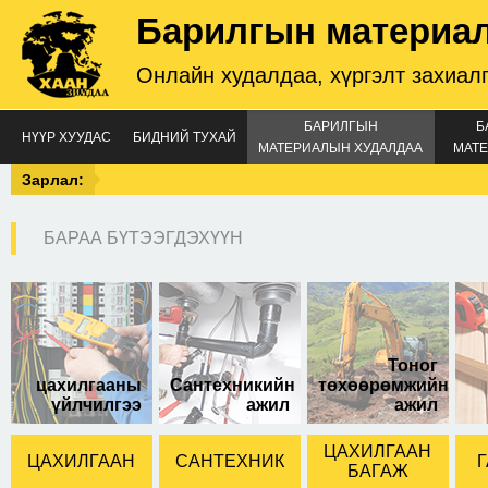
Барилгын материа
Онлайн худалдаа, хүргэлт захиал
БАРИЛГЫН
Б
НҮҮР ХУУДАС
БИДНИЙ ТУХАЙ
МАТЕРИАЛЫН ХУДАЛДАА
МАТЕ
Зарлал:
БАРАА БҮТЭЭГДЭХҮҮН
солонгос 380-н 2.5х4,
зэс кабель
Тоног
цахилгааны
Сантехникийн
төхөөрөмжийн
үйлчилгээ
ажил
ажил
ЦАХИЛГААН
ЦАХИЛГААН
САНТЕХНИК
Г
БАГАЖ