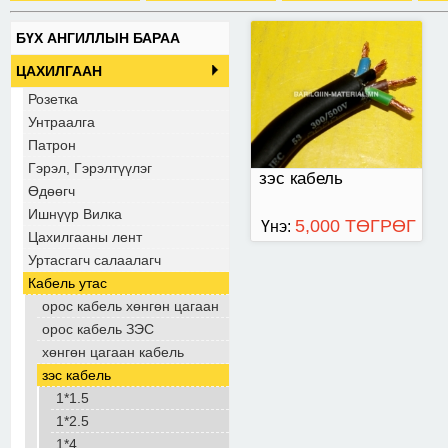
БҮХ АНГИЛЛЫН БАРАА
ЦАХИЛГААН
Розетка
Унтраалга
Патрон
Гэрэл, Гэрэлтүүлэг
зэс кабель
Өдөөгч
Ишнүүр Вилка
5,000 ТӨГРӨГ
Үнэ:
Цахилгааны лент
Уртасгагч салаалагч
Кабель утас
орос кабель хөнгөн цагаан
орос кабель ЗЭС
хөнгөн цагаан кабель
зэс кабель
1*1.5
1*2.5
1*4