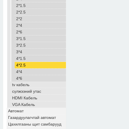
2*1.5
2*2.5
2*2
2*4
2*6
3*1.5
3*2.5
3*4
4*1.5
4*2.5
4*4
4*6
tv кабель
сүлжээний утас
HDMI Кабель
VGA Кабель
Автомат
Газардуулагчтай автомат
Цахилгааны щит самбарууд