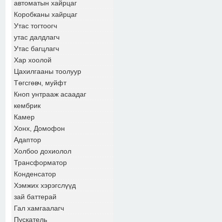
автоматын хайрцаг
Коробканы хайрцаг
Утас тогтоогч
утас далдлагч
Утас багцлагч
Хар хоолой
Цахилгааны тоолуур
Төгсгөвч, муйфт
Кноп унтрааж асаадаг
кембрик
Камер
Хонх, Домофон
Адаптор
Холбоо дохиолол
Трансформатор
Конденсатор
Хэмжих хэрэгслүүд
зай баттерай
Гал хамгаалагч
Пускатель