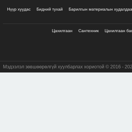
Нүүр хуудас
Бидний тухай
Барилгын материалын худалда
Цахилгаан
Сантехник
Цахилгаан ба
Мэдээлэл зөвшөөрөлгүй хуулбарлах хориотой © 2016 - 20