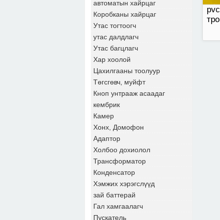
автоматын хайрцаг
pvc
Коробканы хайрцаг
тро
Утас тогтоогч
утас далдлагч
Утас багцлагч
Хар хоолой
Цахилгааны тоолуур
Төгсгөвч, муйфт
Кноп унтрааж асаадаг
кембрик
Камер
Хонх, Домофон
Адаптор
Холбоо дохиолол
Трансформатор
Конденсатор
Хэмжих хэрэгслүүд
зай баттерай
Гал хамгаалагч
Пускатель