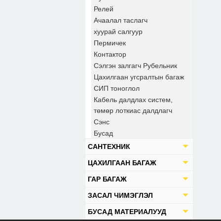
Релей
Ачаалал таслагч
хуурай салгуур
Пермичек
Контактор
Сэлгэн залгагч Рубельник
Цахилгаан угсралтын багаж
СИП тоноглол
Кабель далдлах систем,
төмөр лоткиас далдлагч
Сэнс
Бусад
САНТЕХНИК
ЦАХИЛГААН БАГАЖ
ГАР БАГАЖ
ЗАСАЛ ЧИМЭГЛЭЛ
БУСАД МАТЕРИАЛУУД