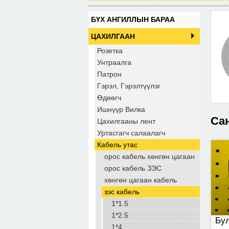
БҮХ АНГИЛЛЫН БАРАА
Бул
ЦАХИЛГААН
Розетка
Унтраалга
Патрон
Гэрэл, Гэрэлтүүлэг
Өдөөгч
Ишнүүр Вилка
Сан
Цахилгааны лент
Уртасгагч салаалагч
Кабель утас
орос кабель хөнгөн цагаан
180
орос кабель ЗЭС
хөнгөн цагаан кабель
зэс кабель
1*1.5
1*2.5
Бул
1*4