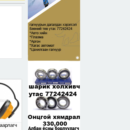
арлагч
аарлагч