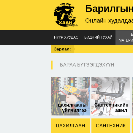
Барилгын
Онлайн худалдаа
НҮҮР ХУУДАС
БИДНИЙ ТУХАЙ
МАТЕРИ
Зарлал:
БАРАА БҮТЭЭГДЭХҮҮН
цахилгааны
Сантехникийн
үйлчилгээ
ажил
ЦАХИЛГААН
САНТЕХНИК