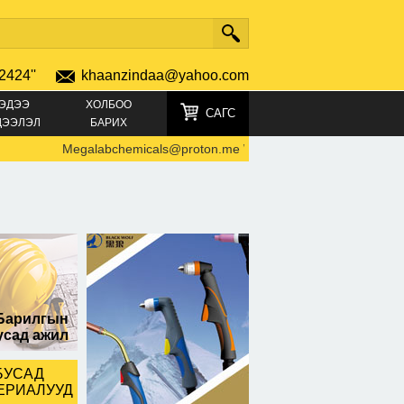
2424''
khaanzindaa@yahoo.com
ЭДЭЭ
ХОЛБОО
САГС
ДЭЭЛЭЛ
БАРИХ
Megalabchemicals@proton.me Where to buy GBL online
-
6892
Барилгын
усад ажил
БУСАД
ЕРИАЛУУД