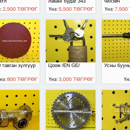
атл
лакан/ будаг 343
чихэвч
2,500 ТӨГРӨГ
5,500 ТӨГРӨГ
7,500
:
Үнэ:
Үнэ:
той
цахилгаан гар
Диаметр 10-
хадуурны ир 225x25.
тэй
4-40 шүдтэй
 тавган зүлгүүр
Цоож /EN GE/
Усны буун
800 ТӨГРӨГ
3,000 ТӨГРӨГ
нэ:
Үнэ:
Үн