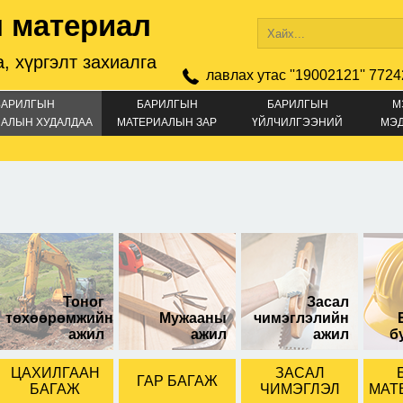
 материал
, хүргэлт захиалга
лавлах утас ''19002121'' 7724
БАРИЛГЫН
БАРИЛГЫН
БАРИЛГЫН
М
АЛЫН ХУДАЛДАА
МАТЕРИАЛЫН ЗАР
ҮЙЛЧИЛГЭЭНИЙ
МЭ
ЗАР
Тоног
Засал
төхөөрөмжийн
Мужааны
чимэглэлийн
ажил
ажил
ажил
б
ЦАХИЛГААН
ЗАСАЛ
ГАР БАГАЖ
БАГАЖ
ЧИМЭГЛЭЛ
МАТ