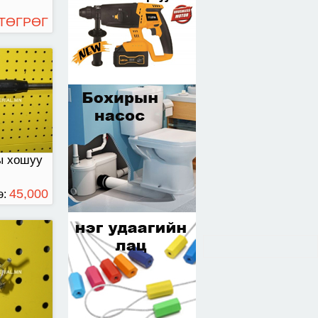
 ТӨГРӨГ
16мм -
ы хошуу
45,000
э:
ТӨГРӨГ