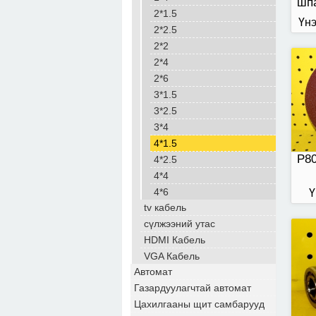
шп
2*1.5
Үнэ
2*2.5
2*2
2*4
32-
2*6
3*1.5
3*2.5
3*4
4*1.5
Р80
4*2.5
4*4
4*6
Ү
tv кабель
сүлжээний утас
HDMI Кабель
VGA Кабель
Автомат
Газардуулагчтай автомат
Цахилгааны щит самбарууд