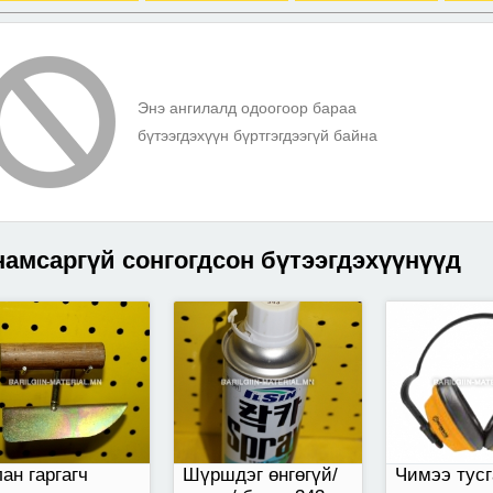
ан гаргагч шпатл
420 мл-ээр савласан
Чимээ тусга
чихэвч
Энэ ангилалд одоогоор бараа
бүтээгдэхүүн бүртгэгдээгүй байна
амсаргүй сонгогдсон бүтээгдэхүүнүүд
40мм-өргөнтэй
60см урттай
ан гаргагч
Шүршдэг өнгөгүй/
Чимээ тусг