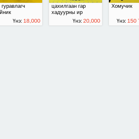
 гуравлагч
цахилгаан гар
Хомучик
йник
хадуурны ир
18,000
20,000
150
Үнэ:
Үнэ:
Үнэ:
ТӨГРӨГ
ТӨГРӨГ