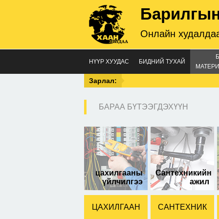
Барилгын
Онлайн худалдаа
НҮҮР ХУУДАС
БИДНИЙ ТУХАЙ
МАТЕРИ
Зарлал:
БАРАА БҮТЭЭГДЭХҮҮН
12
цахилгааны
Сантехникийн
үйлчилгээ
ажил
ЦАХИЛГААН
САНТЕХНИК