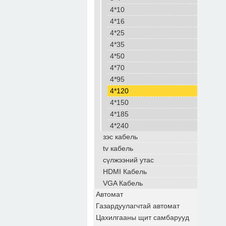
4*10
4*16
4*25
4*35
4*50
4*70
4*95
4*120
4*150
4*185
4*240
зэс кабель
tv кабель
сүлжээний утас
HDMI Кабель
VGA Кабель
Автомат
Газардуулагчтай автомат
Цахилгааны щит самбарууд