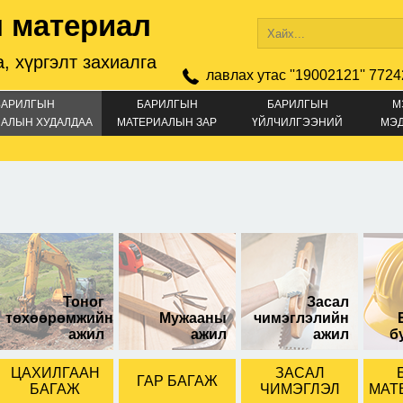
 материал
, хүргэлт захиалга
лавлах утас ''19002121'' 7724
БАРИЛГЫН
БАРИЛГЫН
БАРИЛГЫН
М
АЛЫН ХУДАЛДАА
МАТЕРИАЛЫН ЗАР
ҮЙЛЧИЛГЭЭНИЙ
МЭ
ЗАР
0мм
Тоног
Засал
төхөөрөмжийн
Мужааны
чимэглэлийн
ажил
ажил
ажил
б
ЦАХИЛГААН
ЗАСАЛ
ГАР БАГАЖ
БАГАЖ
ЧИМЭГЛЭЛ
МАТ