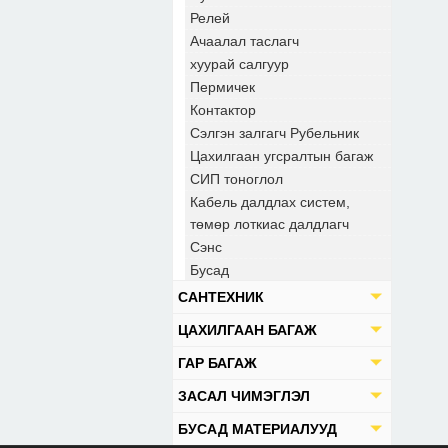
Релей
Ачаалал таслагч
хуурай салгуур
Пермичек
Контактор
Сэлгэн залгагч Рубельник
Цахилгаан угсралтын багаж
СИП тоноглол
Кабель далдлах систем,
төмөр лоткиас далдлагч
Сэнс
Бусад
САНТЕХНИК
ЦАХИЛГААН БАГАЖ
ГАР БАГАЖ
ЗАСАЛ ЧИМЭГЛЭЛ
БУСАД МАТЕРИАЛУУД