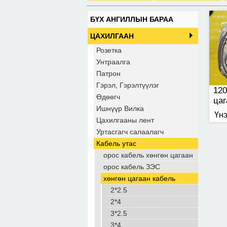
БҮХ АНГИЛЛЫН БАРАА
ЦАХИЛГААН
Розетка
Унтраалга
Патрон
Гэрэл, Гэрэлтүүлэг
120
Өдөөгч
цаг
Ишнүүр Вилка
Үнэ
Цахилгааны лент
Уртасгагч салаалагч
Кабель утас
орос кабель хөнгөн цагаан
орос кабель ЗЭС
хөнгөн цагаан кабель
2*2.5
2*4
3*2.5
3*4