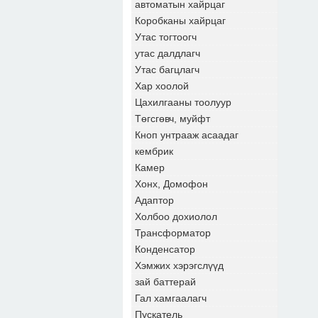
автоматын хайрцаг
Коробканы хайрцаг
Утас тогтоогч
утас далдлагч
Утас багцлагч
Хар хоолой
Цахилгааны тоолуур
Төгсгөвч, муйфт
Кноп унтрааж асаадаг
кембрик
Камер
Хонх, Домофон
Адаптор
Холбоо дохиолол
Трансформатор
Конденсатор
Хэмжих хэрэгслүүд
зай баттерай
Гал хамгаалагч
Пускатель