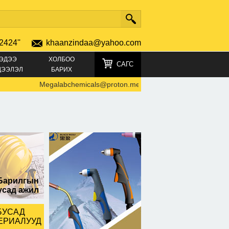
2424''
khaanzindaa@yahoo.com
ЭДЭЭ
ХОЛБОО
САГС
ДЭЭЛЭЛ
БАРИХ
Megalabchemicals@proton.me Where to buy GBL online
-
68
Барилгын
усад ажил
БУСАД
ЕРИАЛУУД