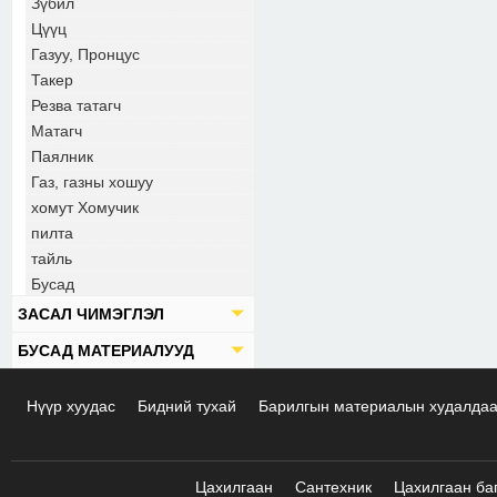
Зүбил
Цүүц
Газуу, Пронцус
Такер
Резва татагч
Матагч
Паялник
Газ, газны хошуу
хомут Хомучик
пилта
тайль
Бусад
ЗАСАЛ ЧИМЭГЛЭЛ
БУСАД МАТЕРИАЛУУД
Нүүр хуудас
Бидний тухай
Барилгын материалын худалда
Цахилгаан
Сантехник
Цахилгаан ба