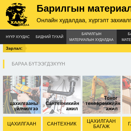
Барилгын материа
Онлайн худалдаа, хүргэлт захиал
БАРИЛГЫН
Б
НҮҮР ХУУДАС
БИДНИЙ ТУХАЙ
МАТЕРИАЛЫН ХУДАЛДАА
МАТЕ
Зарлал:
БАРАА БҮТЭЭГДЭХҮҮН
50м-тэй
Тоног
цахилгааны
Сантехникийн
төхөөрөмжийн
үйлчилгээ
ажил
ажил
ЦАХИЛГААН
ЦАХИЛГААН
САНТЕХНИК
Г
БАГАЖ