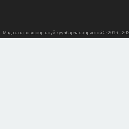
Мэдээлэл зөвшөөрөлгүй хуулбарлах хориотой © 2016 - 20