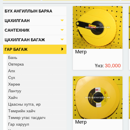
БҮХ АНГИЛЛЫН БАРАА
50-тай
ЦАХИЛГААН
САНТЕХНИК
ЦАХИЛГААН БАГАЖ
ГАР БАГАЖ
Метр
Бахь
Овтерка
30,000
Үнэ:
Алх
ТӨГРӨГ
Сүх
Хөрөө
Лантуу
Хайч
Цаасны хутга, ир
Төмрийн хайч
Төмөр утас тасдагч
Метр
Гар харуул