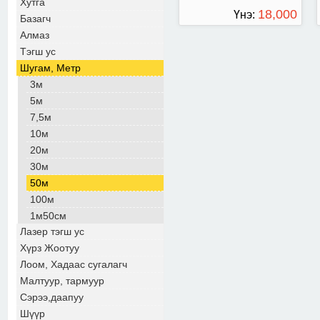
Хутга
18,000
Үнэ:
Базагч
Алмаз
ТӨГРӨГ
Тэгш ус
Шугам, Метр
3м
5м
7,5м
10м
20м
30м
50м
100м
1м50см
Лазер тэгш ус
Хүрз Жоотуу
Лоом, Хадаас сугалагч
Малтуур, тармуур
Сэрээ,даапуу
Шүүр