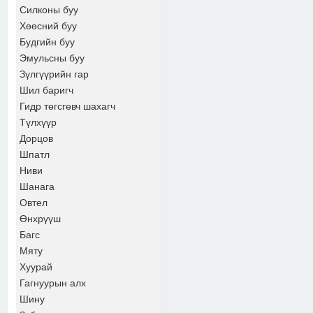
Силконы буу
Хөөсний буу
Будгийн буу
Эмульсны буу
Зүлгүүрийн гар
Шил баригч
Гидр төгсгөвч шахагч
Түлхүүр
Дорцов
Шпатл
Ниви
Шанага
Овтел
Өнхрүүш
Багс
Мяту
Хуурай
Гагнуурын алх
Шину