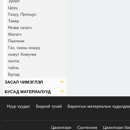
Зүбил
Цүүц
Газуу, Пронцус
Такер
Резва татагч
Матагч
Паялник
Газ, газны хошуу
хомут Хомучик
пилта
тайль
Бусад
ЗАСАЛ ЧИМЭГЛЭЛ
БУСАД МАТЕРИАЛУУД
Нүүр хуудас
Бидний тухай
Барилгын материалын худалда
Цахилгаан
Сантехник
Цахилгаан ба