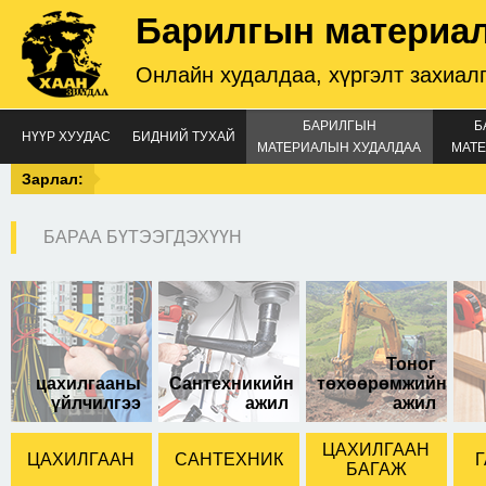
Барилгын материа
Онлайн худалдаа, хүргэлт захиал
БАРИЛГЫН
Б
НҮҮР ХУУДАС
БИДНИЙ ТУХАЙ
МАТЕРИАЛЫН ХУДАЛДАА
МАТЕ
Зарлал:
БАРАА БҮТЭЭГДЭХҮҮН
20-той метр
Тоног
цахилгааны
Сантехникийн
төхөөрөмжийн
үйлчилгээ
ажил
ажил
ЦАХИЛГААН
ЦАХИЛГААН
САНТЕХНИК
Г
БАГАЖ