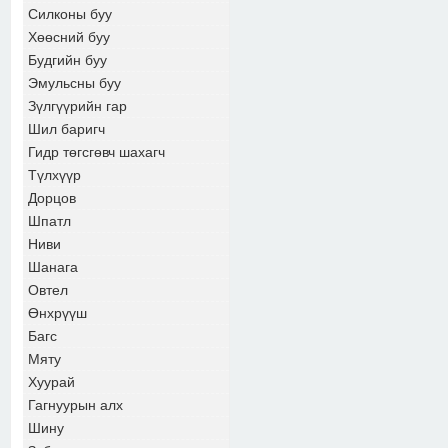
Силконы буу
Хөөсний буу
Будгийн буу
Эмульсны буу
Зүлгүүрийн гар
Шил баригч
Гидр төгсгөвч шахагч
Түлхүүр
Дорцов
Шпатл
Ниви
Шанага
Овтел
Өнхрүүш
Багс
Мяту
Хуурай
Гагнуурын алх
Шину