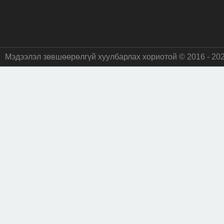
Мэдээлэл зөвшөөрөлгүй хуулбарлах хориотой © 2016 - 20