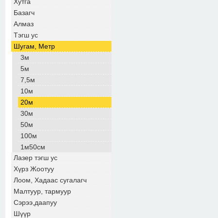
Хутга
Базагч
Алмаз
Тэгш ус
Шугам, Метр
3м
5м
7,5м
10м
20м
30м
50м
100м
1м50см
Лазер тэгш ус
Хүрз Жоотуу
Лоом, Хадаас сугалагч
Малтуур, тармуур
Сэрээ,даапуу
Шүүр