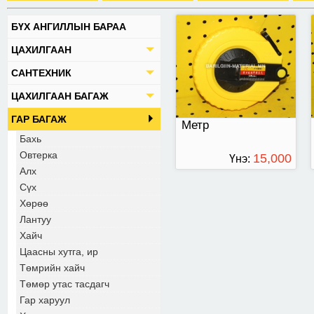
БҮХ АНГИЛЛЫН БАРАА
ЦАХИЛГААН
САНТЕХНИК
ЦАХИЛГААН БАГАЖ
ГАР БАГАЖ
Метр
Бахь
Овтерка
15,000
Үнэ:
Алх
ТӨГРӨГ
Сүх
Хөрөө
Лантуу
Хайч
Цаасны хутга, ир
Төмрийн хайч
Төмөр утас тасдагч
Гар харуул