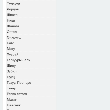
Түлхүүр
Дорцов
Шпатл
Ниви
Шанага
Овтел
Өнхрүүш
Багс
Мяту
Хуурай
Гагнуурын алх
Шину
Зүбил
Цүүц
Газуу, Пронцус
Такер
Резва татагч
Матагч
Паялник