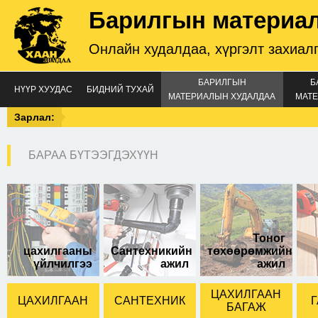
Барилгын материа
Онлайн худалдаа, хүргэлт захиал
БАРИЛГЫН
Б
НҮҮР ХУУДАС
БИДНИЙ ТУХАЙ
МАТЕРИАЛЫН ХУДАЛДАА
МАТЕ
Зарлал:
БАРАА БҮТЭЭГДЭХҮҮН
Төмрийн хөрөө
Тоног
цахилгааны
Сантехникийн
төхөөрөмжийн
үйлчилгээ
ажил
ажил
ЦАХИЛГААН
ЦАХИЛГААН
САНТЕХНИК
Г
БАГАЖ