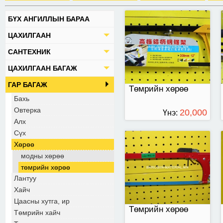
БҮХ АНГИЛЛЫН БАРАА
Улаан өнгөтэй
ЦАХИЛГААН
САНТЕХНИК
ЦАХИЛГААН БАГАЖ
ГАР БАГАЖ
Төмрийн хөрөө
Бахь
Овтерка
20,000
Үнэ:
Алх
ТӨГРӨГ
Сүх
Хөрөө
Төмрийн хөрөө
модны хөрөө
төмрийн хөрөө
Лантуу
Хайч
Цаасны хутга, ир
Төмрийн хөрөө
Төмрийн хайч