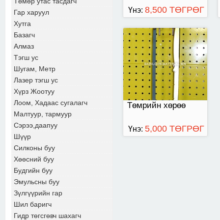
Төмөр утас тасдагч
8,500 ТӨГРӨГ
Үнэ:
Гар харуул
Хутга
Базагч
Алмаз
Тэгш ус
Шугам, Метр
Лазер тэгш ус
Хүрз Жоотуу
Лоом, Хадаас сугалагч
Төмрийн хөрөө
Малтуур, тармуур
Сэрээ,даапуу
5,000 ТӨГРӨГ
Үнэ:
Шүүр
Силконы буу
Хөөсний буу
Будгийн буу
Эмульсны буу
Зүлгүүрийн гар
Шил баригч
Гидр төгсгөвч шахагч