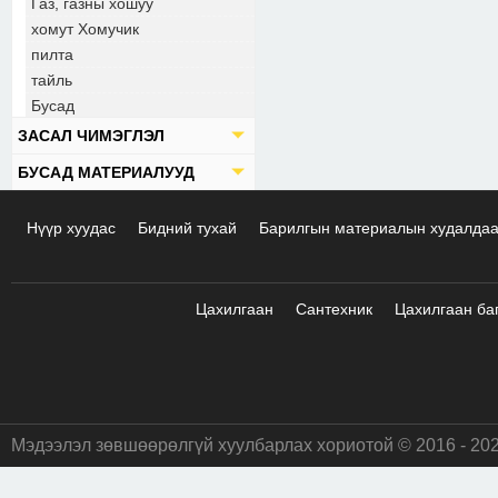
Газ, газны хошуу
хомут Хомучик
пилта
тайль
Бусад
ЗАСАЛ ЧИМЭГЛЭЛ
БУСАД МАТЕРИАЛУУД
Нүүр хуудас
Бидний тухай
Барилгын материалын худалда
Цахилгаан
Сантехник
Цахилгаан ба
Мэдээлэл зөвшөөрөлгүй хуулбарлах хориотой © 2016 - 20