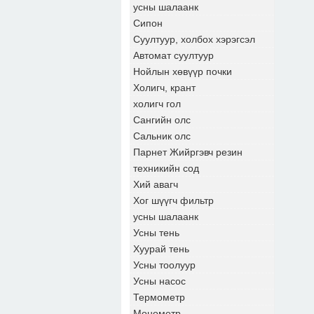
усны шалаанк
Сипон
Суултуур, холбох хэрэгсэл
Автомат суултуур
Нойлын хөвүүр почки
Холигч, крант
холигч гол
Сангийн олс
Сальник олс
Парнет Жийргэвч резин
техникийн сод
Хий авагч
Хог шүүгч фильтр
усны шалаанк
Усны тень
Хуурай тень
Усны тоолуур
Усны насос
Термометр
Монометр