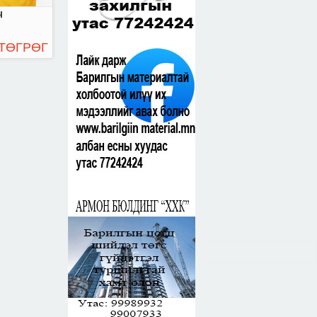
ч
 ТӨГРӨГ