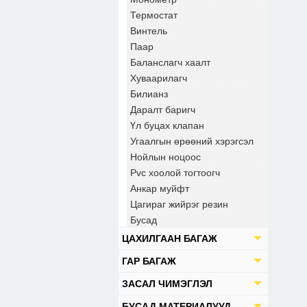
Термостат
Винтель
Паар
Баланслагч хаалт
Хуваарилагч
Билианз
Даралт баригч
Үл буцах клапан
Угаалгын өрөөний хэрэгсэл
Нойлын ноцоос
Pvc хоолой тогтоогч
Анкар муйфт
Цагираг жийрэг резин
Бусад
ЦАХИЛГААН БАГАЖ
ГАР БАГАЖ
ЗАСАЛ ЧИМЭГЛЭЛ
БУСАД МАТЕРИАЛУУД