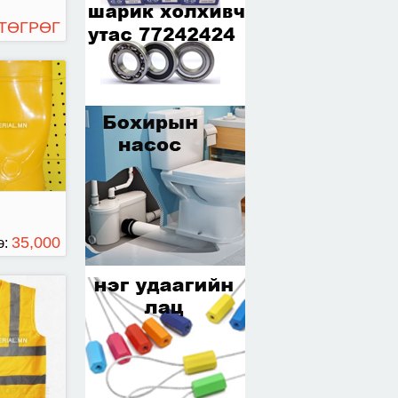
 ТӨГРӨГ
хантааз
35,000
э:
ТӨГРӨГ