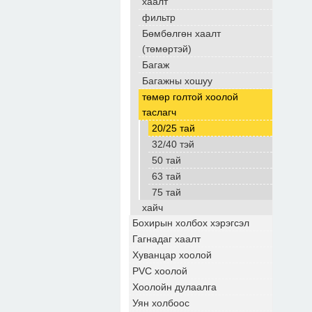
хаалт
фильтр
Бөмбөлгөн хаалт
(төмөртэй)
Багаж
Багажны хошуу
төмөр голтой хоолой
таслагч
20/25 тай
32/40 тэй
50 тай
63 тай
75 тай
хайч
Бохирын холбох хэрэгсэл
Гагнадаг хаалт
Хуванцар хоолой
PVC хоолой
Хоолойн дулаалга
Уян холбоос