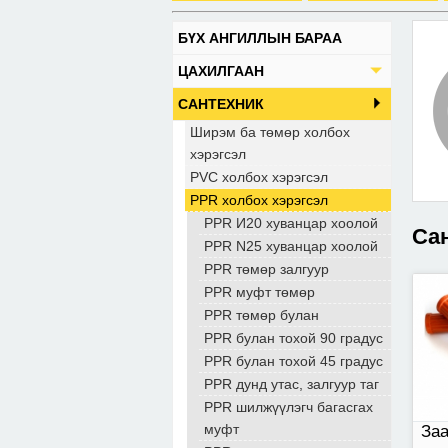
БҮХ АНГИЛЛЫН БАРАА
Заа
ЦАХИЛГААН
гаг
САНТЕХНИК
Ширэм ба төмөр холбох
хэрэгсэл
PVC холбох хэрэгсэл
PPR холбох хэрэгсэл
PPR И20 хуванцар хоолой
Сан
PPR N25 хуванцар хоолой
PPR төмөр залгуур
PPR муфт төмөр
Нэг
PPR төмөр булан
унт
PPR булан тохой 90 градус
шар
PPR булан тохой 45 градус
бар
дал
PPR дунд утас, залгуур таг
1,7
PPR шилжүүлэгч багасгах
дөр
муфт
Заа
тав