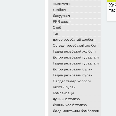
шилжүүлэг
Хий
холбогч
тас
Давуулагч
PPR хаалт
Скоб
Таг
дотор резьбатай холбогч
Эргэдэг резьбатай холбогч
Гадна резьбатай холбогч
Дотор резьбатай гуравлагч
Гадна резьбатай гуравлагч
Дотор резьбатай булан
Гадна резьбатай булан
Салдаг төмөр холбогч
Чихтэй булан
Компенсаци
душны бэхэлгээ
Душны хос бэхэлгээ
Далд монтажны бөмбөлгөн