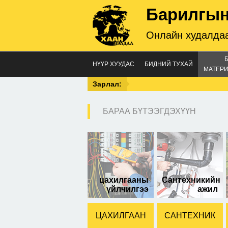
Барилгын
Онлайн худалдаа
НҮҮР ХУУДАС
БИДНИЙ ТУХАЙ
МАТЕРИ
Зарлал:
БАРАА БҮТЭЭГДЭХҮҮН
цахилгааны
Сантехникийн
үйлчилгээ
ажил
ЦАХИЛГААН
САНТЕХНИК