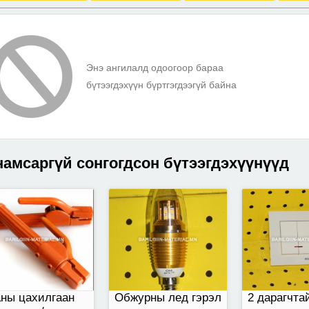
ны цахилгаан гар
7w шар тусгалтай
10а 250v
нуур/ хавчаар
Энэ ангилалд одоогоор бараа
бүтээгдэхүүн бүртгэгдээгүй байна
амсаргүй сонгогдсон бүтээгдэхүүнүүд
 даралттай далд
Цоож шар 45мм
41 размер
раалга. Алтан
гал өнгөтэй
илга, байшинд
д монтажинд
0см орчим өндөрт
вөлжин коропонд
ны цахилгаан
Обжурны лед гэрэл
2 дарагчта
ьж суулгаж өгнө.