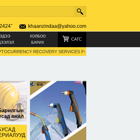
2424''
khaanzindaa@yahoo.com
ЭДЭЭ
ХОЛБОО
САГС
ДЭЭЛЭЛ
БАРИХ
URRENCY RECOVERY SERVICES FOR BITCOIN, ETHEREUM AND US
Барилгын
усад ажил
БУСАД
ЕРИАЛУУД