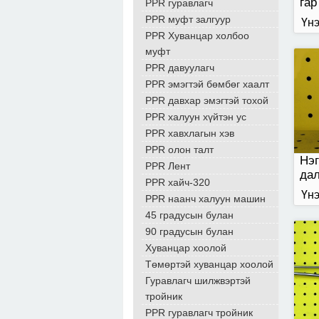
гар
PPR гуравлагч
хав
PPR муфт залгуур
Үнэ
PPR Хуванцар холбоо
муфт
PPR давуулагч
Авт
PPR эмэгтэй бөмбөг хаалт
тас
cop
PPR давхар эмэгтэй тохой
PPR халуун хүйтэн ус
PPR хавхлагын хэв
PPR олон талт
Нэг
PPR Лент
дал
PPR хайч-320
Үнэ
PPR наанч халуун машин
45 градусын булан
90 градусын булан
Хуванцар хоолой
Төмөртэй хуванцар хоолой
Гуравлагч шилжвэртэй
тройник
PPR гуравлагч тройник