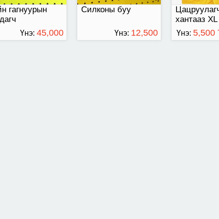
н гагнуурын
Силконы буу
Цацруулаг
дагч
хантааз XL
45,000
12,500
5,500
Үнэ:
Үнэ:
Үнэ:
ТӨГРӨГ
ТӨГРӨГ