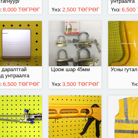
 гагнуур/
унтраалга
чаар
8,000 ТӨГРӨГ
2,500 ТӨГРӨГ
6,500
:
Үнэ:
Үнэ:
о Хийн гагнуурын
60см-н урттай
Цацруулагч 
дагч 30 Heavy
XL
per
 даралттай
Цоож шар 45мм
Усны гутал
д унтраалга
6,500 ТӨГРӨГ
3,500 ТӨГРӨГ
:
Үнэ:
Үн