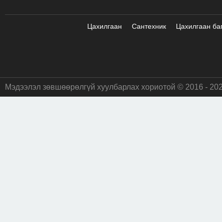
Цахилгаан
Сантехник
Цахилгаан ба
Мэдээлэл зөвшөөрөлгүй хуулбарлах хориотой © 2016 - 20