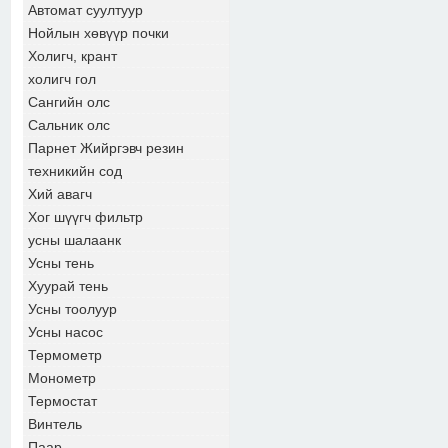
Автомат суултуур
Нойлын хөвүүр почки
Холигч, крант
холигч гол
Сангийн олс
Сальник олс
Парнет Жийргэвч резин
техникийн сод
Хий авагч
Хог шүүгч фильтр
усны шалаанк
Усны тень
Хуурай тень
Усны тоолуур
Усны насос
Термометр
Монометр
Термостат
Винтель
Паар