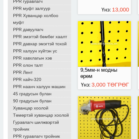
PPR гуравлагч
PPR муфт залгуур
13,000
Үнэ:
PPR Хуванцар холбоо
ТӨГРӨГ
муфт
PPR давуулагч
100мм
PPR эмэгтэй бөмбөг хаалт
PPR давхар эмэгтэй тохой
PPR халуун хүйтэн ус
PPR хавхлагын хэв
PPR олон талт
9,5мм-н модны
PPR Лент
өрөм
PPR хайч-320
3,000 ТӨГРӨГ
Үнэ:
PPR наанч халуун машин
45 градусын булан
90 градусын булан
Хуванцар хоолой
Төмөртэй хуванцар хоолой
Гуравлагч шилжвэртэй
тройник
PPR гуравлагч тройник