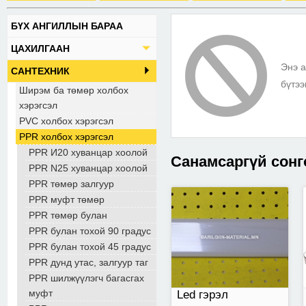
БҮХ АНГИЛЛЫН БАРАА
30 W Хүчдэл: AC85-
ЦАХИЛГААН
265V Өнгий
Энэ а
температур 6500K
САНТЕХНИК
бүтээ
Ширэм ба төмөр холбох
хэрэгсэл
PVC холбох хэрэгсэл
PPR холбох хэрэгсэл
PPR И20 хуванцар хоолой
Санамсаргүй сонг
PPR N25 хуванцар хоолой
PPR төмөр залгуур
PPR муфт төмөр
9,5мм-н модны өрөм
PPR төмөр булан
PPR булан тохой 90 градус
PPR булан тохой 45 градус
PPR дунд утас, залгуур таг
PPR шилжүүлэгч багасгах
муфт
Lеd гэрэл