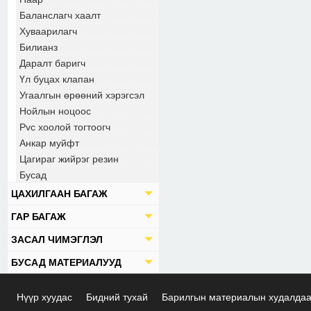
Баланслагч хаалт
Хуваарилагч
Билианз
Даралт баригч
Үл буцах клапан
Угаалгын өрөөний хэрэгсэл
Нойлын ноцоос
Pvc хоолой тогтоогч
Анкар муйфт
Цагираг жийрэг резин
Бусад
ЦАХИЛГААН БАГАЖ
ГАР БАГАЖ
ЗАСАЛ ЧИМЭГЛЭЛ
БУСАД МАТЕРИАЛУУД
Нүүр хуудас
Бидний тухай
Барилгын материалын худалда