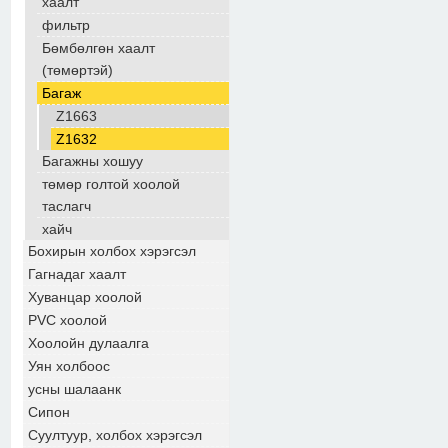
хаалт
фильтр
Бөмбөлгөн хаалт
(төмөртэй)
Багаж
Z1663
Z1632
Багажны хошуу
төмөр голтой хоолой
таслагч
хайч
Бохирын холбох хэрэгсэл
Гагнадаг хаалт
Хуванцар хоолой
PVC хоолой
Хоолойн дулаалга
Уян холбоос
усны шалаанк
Сипон
Суултуур, холбох хэрэгсэл