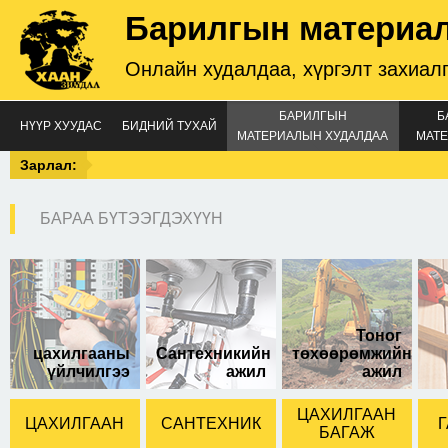
Барилгын материа
Онлайн худалдаа, хүргэлт захиал
БАРИЛГЫН
Б
НҮҮР ХУУДАС
БИДНИЙ ТУХАЙ
МАТЕРИАЛЫН ХУДАЛДАА
МАТЕ
Зарлал:
БАРАА БҮТЭЭГДЭХҮҮН
Тоног
цахилгааны
Сантехникийн
төхөөрөмжийн
үйлчилгээ
ажил
ажил
ЦАХИЛГААН
ЦАХИЛГААН
САНТЕХНИК
Г
БАГАЖ