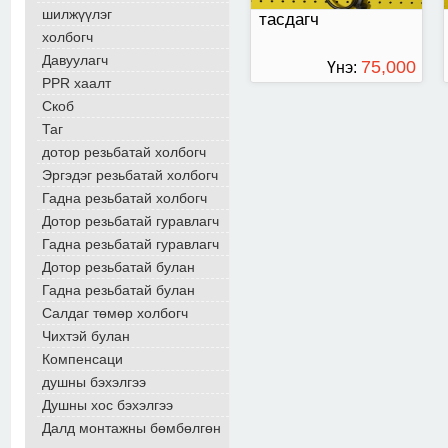
шилжүүлэг
тасдагч
холбогч
Давуулагч
75,000
Үнэ:
PPR хаалт
ТӨГРӨГ
Скоб
Таг
дотор резьбатай холбогч
Эргэдэг резьбатай холбогч
Гадна резьбатай холбогч
Дотор резьбатай гуравлагч
Гадна резьбатай гуравлагч
Дотор резьбатай булан
Гадна резьбатай булан
Салдаг төмөр холбогч
Чихтэй булан
Компенсаци
душны бэхэлгээ
Душны хос бэхэлгээ
Далд монтажны бөмбөлгөн