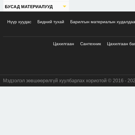
БУСАД МАТЕРИАЛУУД
Нүүр хуудас
Бидний тухай
Барилгын материалын худалда
Цахилгаан
Сантехник
Цахилгаан ба
Мэдээлэл зөвшөөрөлгүй хуулбарлах хориотой © 2016 - 20