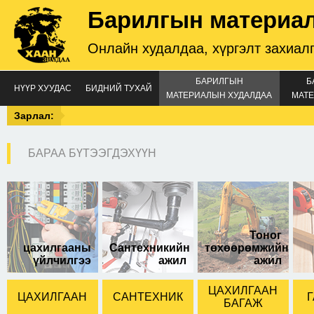
Барилгын материа
Онлайн худалдаа, хүргэлт захиал
БАРИЛГЫН
Б
НҮҮР ХУУДАС
БИДНИЙ ТУХАЙ
МАТЕРИАЛЫН ХУДАЛДАА
МАТЕ
Зарлал:
БАРАА БҮТЭЭГДЭХҮҮН
25-15
Тоног
цахилгааны
Сантехникийн
төхөөрөмжийн
үйлчилгээ
ажил
ажил
ЦАХИЛГААН
ЦАХИЛГААН
САНТЕХНИК
Г
БАГАЖ