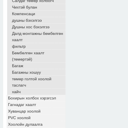
Салдаг төмөр холбогч
Чихтэй булан
Компенсаци
душны бэхэлгээ
Душны хос бэхэлгээ
Далд монтажны бөмбөлгөн
хаалт
фильтр
Бөмбөлгөн хаалт
(төмөртэй)
Багаж
Багажны хошуу
төмөр голтой хоолой
таслагч
хайч
Бохирын холбох хэрэгсэл
Гагнадаг хаалт
Хуванцар хоолой
PVC хоолой
Хоолойн дулаалга