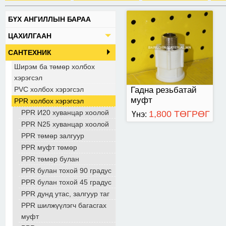
БҮХ АНГИЛЛЫН БАРАА
ЦАХИЛГААН
САНТЕХНИК
Ширэм ба төмөр холбох
хэрэгсэл
PVC холбох хэрэгсэл
Гадна резьбатай
муфт
PPR холбох хэрэгсэл
PPR И20 хуванцар хоолой
1,800 ТӨГРӨГ
Үнэ:
PPR N25 хуванцар хоолой
PPR төмөр залгуур
PPR муфт төмөр
PPR төмөр булан
PPR булан тохой 90 градус
PPR булан тохой 45 градус
PPR дунд утас, залгуур таг
PPR шилжүүлэгч багасгах
муфт