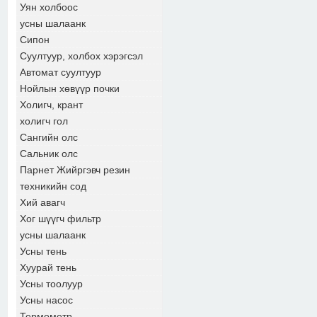
Уян холбоос
усны шалаанк
Сипон
Суултуур, холбох хэрэгсэл
Автомат суултуур
Нойлын хөвүүр почки
Холигч, крант
холигч гол
Сангийн олс
Сальник олс
Парнет Жийргэвч резин
техникийн сод
Хий авагч
Хог шүүгч фильтр
усны шалаанк
Усны тень
Хуурай тень
Усны тоолуур
Усны насос
Термометр