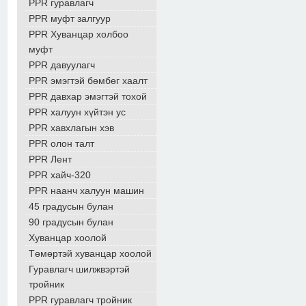
PPR гуравлагч
PPR муфт залгуур
PPR Хуванцар холбоо
муфт
PPR давуулагч
PPR эмэгтэй бөмбөг хаалт
PPR давхар эмэгтэй тохой
PPR халуун хүйтэн ус
PPR хавхлагын хэв
PPR олон талт
PPR Лент
PPR хайч-320
PPR наанч халуун машин
45 градусын булан
90 градусын булан
Хуванцар хоолой
Төмөртэй хуванцар хоолой
Гуравлагч шилжвэртэй
тройник
PPR гуравлагч тройник