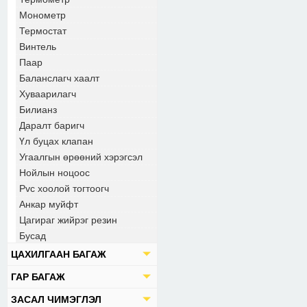
Монометр
Термостат
Винтель
Паар
Баланслагч хаалт
Хуваарилагч
Билианз
Даралт баригч
Үл буцах клапан
Угаалгын өрөөний хэрэгсэл
Нойлын ноцоос
Pvc хоолой тогтоогч
Анкар муйфт
Цагираг жийрэг резин
Бусад
ЦАХИЛГААН БАГАЖ
ГАР БАГАЖ
ЗАСАЛ ЧИМЭГЛЭЛ