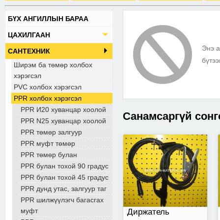
БҮХ АНГИЛЛЫН БАРАА
Диржатель
ЦАХИЛГААН
Энэ а
САНТЕХНИК
бүтээ
Ширэм ба төмөр холбох
хэрэгсэл
PVC холбох хэрэгсэл
PPR холбох хэрэгсэл
PPR И20 хуванцар хоолой
Санамсаргүй сонг
PPR N25 хуванцар хоолой
PPR төмөр залгуур
PPR муфт төмөр
20w
PPR төмөр булан
PPR булан тохой 90 градус
PPR булан тохой 45 градус
PPR дунд утас, залгуур таг
PPR шилжүүлэгч багасгах
муфт
Диржатель