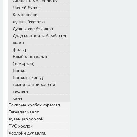
Салдаг төмөр холбогч
Чихтэй булан
Компенсаци
душны бэхэлгээ
Душны хос бэхэлгээ
Далд монтажны бөмбөлгөн
хаалт
фильтр
Бөмбөлгөн хаалт
(төмөртэй)
Багаж
Багажны хошуу
төмөр голтой хоолой
таслагч
хайч
Бохирын холбох хэрэгсэл
Гагнадаг хаалт
Хуванцар хоолой
PVC хоолой
Хоолойн дулаалга