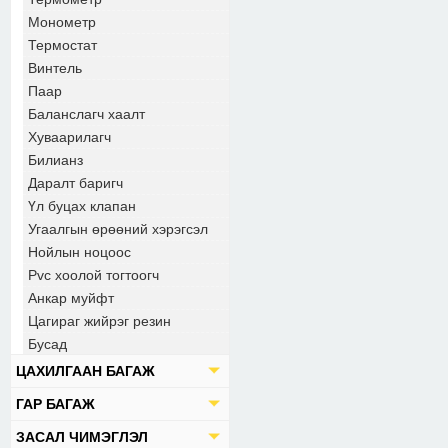
Монометр
Термостат
Винтель
Паар
Баланслагч хаалт
Хуваарилагч
Билианз
Даралт баригч
Үл буцах клапан
Угаалгын өрөөний хэрэгсэл
Нойлын ноцоос
Pvc хоолой тогтоогч
Анкар муйфт
Цагираг жийрэг резин
Бусад
ЦАХИЛГААН БАГАЖ
ГАР БАГАЖ
ЗАСАЛ ЧИМЭГЛЭЛ