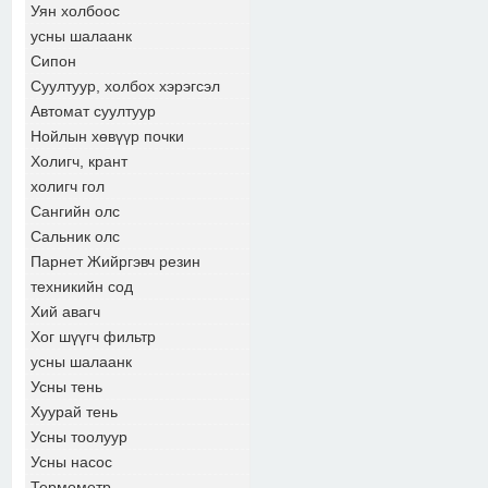
Уян холбоос
усны шалаанк
Сипон
Суултуур, холбох хэрэгсэл
Автомат суултуур
Нойлын хөвүүр почки
Холигч, крант
холигч гол
Сангийн олс
Сальник олс
Парнет Жийргэвч резин
техникийн сод
Хий авагч
Хог шүүгч фильтр
усны шалаанк
Усны тень
Хуурай тень
Усны тоолуур
Усны насос
Термометр