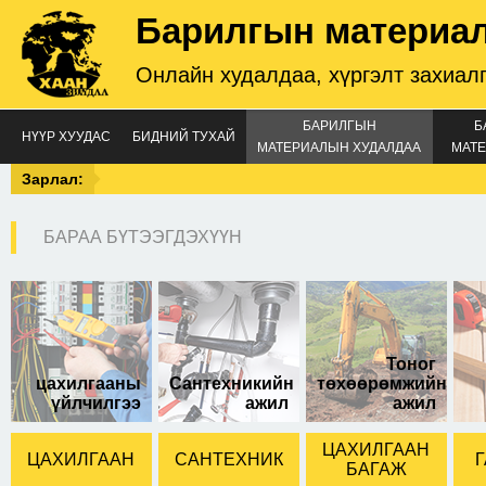
Барилгын материа
Онлайн худалдаа, хүргэлт захиал
БАРИЛГЫН
Б
НҮҮР ХУУДАС
БИДНИЙ ТУХАЙ
МАТЕРИАЛЫН ХУДАЛДАА
МАТЕ
Зарлал:
БАРАА БҮТЭЭГДЭХҮҮН
Тоног
цахилгааны
Сантехникийн
төхөөрөмжийн
үйлчилгээ
ажил
ажил
ЦАХИЛГААН
ЦАХИЛГААН
САНТЕХНИК
Г
БАГАЖ