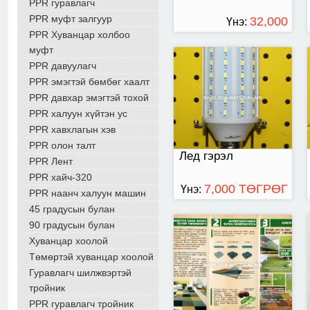
PPR гуравлагч
PPR муфт залгуур
32,000
Үнэ:
PPR Хуванцар холбоо
ТӨГРӨГ
муфт
PPR давуулагч
PPR эмэгтэй бөмбөг хаалт
PPR давхар эмэгтэй тохой
PPR халуун хүйтэн ус
PPR хавхлагын хэв
PPR олон талт
Лед гэрэл
PPR Лент
PPR хайч-320
7,000 ТӨГРӨГ
Үнэ:
PPR наанч халуун машин
45 градусын булан
90 градусын булан
Хуванцар хоолой
Төмөртэй хуванцар хоолой
Гуравлагч шилжвэртэй
тройник
PPR гуравлагч тройник