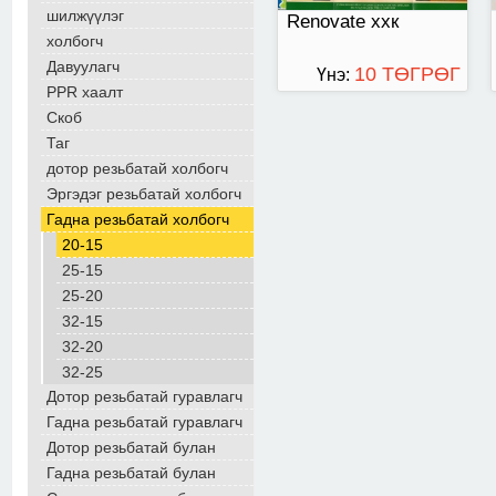
шилжүүлэг
Renovate ххк
холбогч
Давуулагч
10 ТӨГРӨГ
Үнэ:
PPR хаалт
Скоб
Таг
дотор резьбатай холбогч
Эргэдэг резьбатай холбогч
Гадна резьбатай холбогч
20-15
25-15
25-20
32-15
32-20
32-25
Дотор резьбатай гуравлагч
Гадна резьбатай гуравлагч
Дотор резьбатай булан
Гадна резьбатай булан