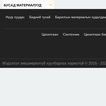
БУСАД МАТЕРИАЛУУД
Нүүр хуудас
Бидний тухай
Барилгын материалын худалда
Цахилгаан
Сантехник
Цахилгаан ба
Мэдээлэл зөвшөөрөлгүй хуулбарлах хориотой © 2016 - 20