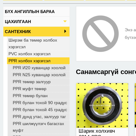
БҮХ АНГИЛЛЫН БАРАА
Шарик холхивч 6314-
ЦАХИЛГААН
2RS
Энэ а
САНТЕХНИК
бүтээ
Ширэм ба төмөр холбох
хэрэгсэл
PVC холбох хэрэгсэл
PPR холбох хэрэгсэл
PPR И20 хуванцар хоолой
Санамсаргүй сонг
PPR N25 хуванцар хоолой
PPR төмөр залгуур
PPR муфт төмөр
хуурай
PPR төмөр булан
PPR булан тохой 90 градус
PPR булан тохой 45 градус
PPR дунд утас, залгуур таг
PPR шилжүүлэгч багасгах
муфт
Шарик холхивч