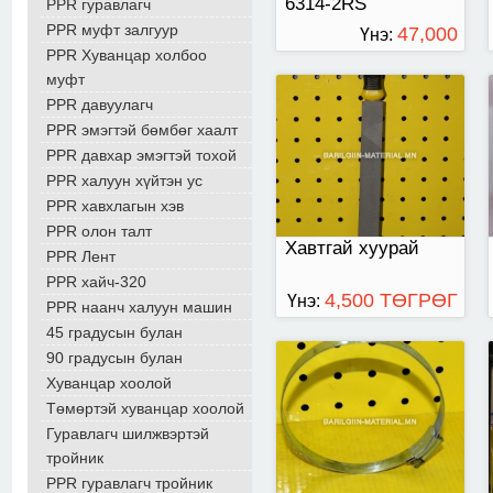
6314-2RS
PPR гуравлагч
PPR муфт залгуур
47,000
Үнэ:
PPR Хуванцар холбоо
ТӨГРӨГ
муфт
PPR давуулагч
төмөр хомучик 52-76
PPR эмэгтэй бөмбөг хаалт
PPR давхар эмэгтэй тохой
PPR халуун хүйтэн ус
PPR хавхлагын хэв
PPR олон талт
Хавтгай хуурай
PPR Лент
PPR хайч-320
4,500 ТӨГРӨГ
Үнэ:
PPR наанч халуун машин
45 градусын булан
90 градусын булан
Хуванцар хоолой
Төмөртэй хуванцар хоолой
Гуравлагч шилжвэртэй
тройник
PPR гуравлагч тройник