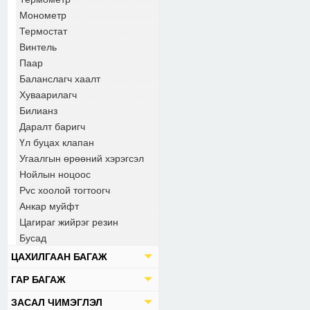
Монометр
Термостат
Винтель
Паар
Баланслагч хаалт
Хуваарилагч
Билианз
Даралт баригч
Үл буцах клапан
Угаалгын өрөөний хэрэгсэл
Нойлын ноцоос
Pvc хоолой тогтоогч
Анкар муйфт
Цагираг жийрэг резин
Бусад
ЦАХИЛГААН БАГАЖ
ГАР БАГАЖ
ЗАСАЛ ЧИМЭГЛЭЛ