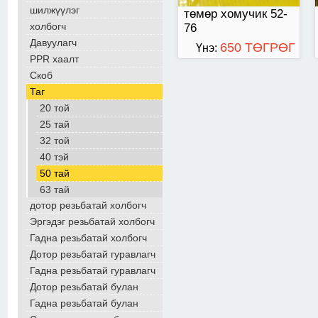
шилжүүлэг
төмөр хомучик 52-
холбогч
76
Давуулагч
650 ТӨГРӨГ
Үнэ:
PPR хаалт
Скоб
Таг
20 той
25 тай
32 той
40 тэй
50 тай
63 тай
дотор резьбатай холбогч
Эргэдэг резьбатай холбогч
Гадна резьбатай холбогч
Дотор резьбатай гуравлагч
Гадна резьбатай гуравлагч
Дотор резьбатай булан
Гадна резьбатай булан