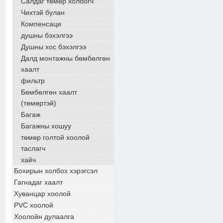
Салдаг төмөр холбогч
Чихтэй булан
Компенсаци
душны бэхэлгээ
Душны хос бэхэлгээ
Далд монтажны бөмбөлгөн
хаалт
фильтр
Бөмбөлгөн хаалт
(төмөртэй)
Багаж
Багажны хошуу
төмөр голтой хоолой
таслагч
хайч
Бохирын холбох хэрэгсэл
Гагнадаг хаалт
Хуванцар хоолой
PVC хоолой
Хоолойн дулаалга