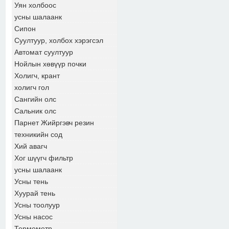
Уян холбоос
усны шалаанк
Сипон
Суултуур, холбох хэрэгсэл
Автомат суултуур
Нойлын хөвүүр почки
Холигч, крант
холигч гол
Сангийн олс
Сальник олс
Парнет Жийргэвч резин
техникийн сод
Хий авагч
Хог шүүгч фильтр
усны шалаанк
Усны тень
Хуурай тень
Усны тоолуур
Усны насос
Термометр