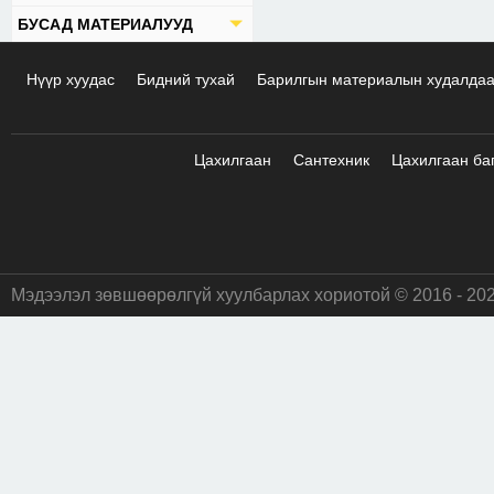
БУСАД МАТЕРИАЛУУД
Нүүр хуудас
Бидний тухай
Барилгын материалын худалда
Цахилгаан
Сантехник
Цахилгаан ба
Мэдээлэл зөвшөөрөлгүй хуулбарлах хориотой © 2016 - 20