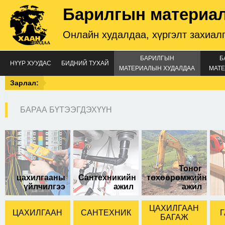
Барилгын материа
Онлайн худалдаа, хүргэлт захиал
БАРИЛГЫН
Б
НҮҮР ХУУДАС
БИДНИЙ ТУХАЙ
МАТЕРИАЛЫН ХУДАЛДАА
МАТЕ
Зарлал:
БАРАА БҮТЭЭГДЭХҮҮН
Тоног
цахилгааны
Сантехникийн
төхөөрөмжийн
үйлчилгээ
ажил
ажил
ЦАХИЛГААН
ЦАХИЛГААН
САНТЕХНИК
Г
БАГАЖ