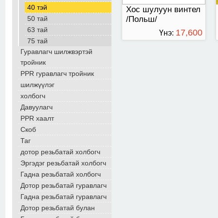
40 тэй
Хос шулуун винтел
/Польш/
50 тай
63 тай
17,600
Үнэ:
75 тай
ТӨГРӨГ
Гуравлагч шилжвэртэй
тройник
PPR гуравлагч тройник
шилжүүлэг
холбогч
Давуулагч
PPR хаалт
Скоб
Таг
дотор резьбатай холбогч
Эргэдэг резьбатай холбогч
Гадна резьбатай холбогч
Дотор резьбатай гуравлагч
Гадна резьбатай гуравлагч
Дотор резьбатай булан