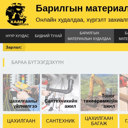
Барилгын материа
Онлайн худалдаа, хүргэлт захиал
БАРИЛГЫН
Б
НҮҮР ХУУДАС
БИДНИЙ ТУХАЙ
МАТЕРИАЛЫН ХУДАЛДАА
МАТЕ
Зарлал:
БАРАА БҮТЭЭГДЭХҮҮН
Тоног
цахилгааны
Сантехникийн
төхөөрөмжийн
үйлчилгээ
ажил
ажил
ЦАХИЛГААН
ЦАХИЛГААН
САНТЕХНИК
Г
БАГАЖ