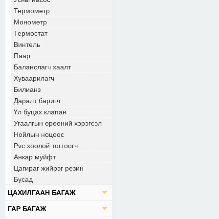
Термометр
Монометр
Термостат
Винтель
Паар
Баланслагч хаалт
Хуваарилагч
Билианз
Даралт баригч
Үл буцах клапан
Угаалгын өрөөний хэрэгсэл
Нойлын ноцоос
Pvc хоолой тогтоогч
Анкар муйфт
Цагираг жийрэг резин
Бусад
ЦАХИЛГААН БАГАЖ
ГАР БАГАЖ