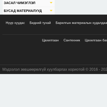
ЗАСАЛ ЧИМЭГЛЭЛ
БУСАД МАТЕРИАЛУУД
Нүүр хуудас
Бидний тухай
Барилгын материалын худалда
Цахилгаан
Сантехник
Цахилгаан ба
Мэдээлэл зөвшөөрөлгүй хуулбарлах хориотой © 2016 - 20