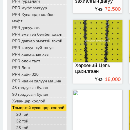
захиалгын дагуу
PPR гуравлагч
нийлүүлнэ.
PPR муфт залгуур
72,500
Үнэ:
PPR Хуванцар холбоо
ТӨГРӨГ
муфт
PPR давуулагч
Хос шулуун винтел /
PPR эмэгтэй бөмбөг хаалт
Польш/
PPR давхар эмэгтэй тохой
PPR халуун хүйтэн ус
PPR хавхлагын хэв
PPR олон талт
Хөрөөний Цепь
PPR Лент
цахилгаан
PPR хайч-320
18,000
Үнэ:
PPR наанч халуун машин
45 градусын булан
ТӨГРӨГ
90 градусын булан
Хуванцар хоолой
Төмөртэй хуванцар хоолой
20 той
32 той
25 тай