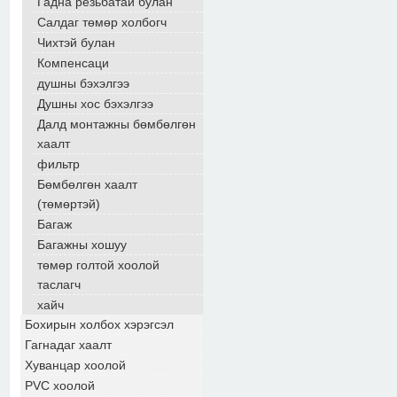
Гадна резьбатай булан
Салдаг төмөр холбогч
Чихтэй булан
Компенсаци
душны бэхэлгээ
Душны хос бэхэлгээ
Далд монтажны бөмбөлгөн
хаалт
фильтр
Бөмбөлгөн хаалт
(төмөртэй)
Багаж
Багажны хошуу
төмөр голтой хоолой
таслагч
хайч
Бохирын холбох хэрэгсэл
Гагнадаг хаалт
Хуванцар хоолой
PVC хоолой