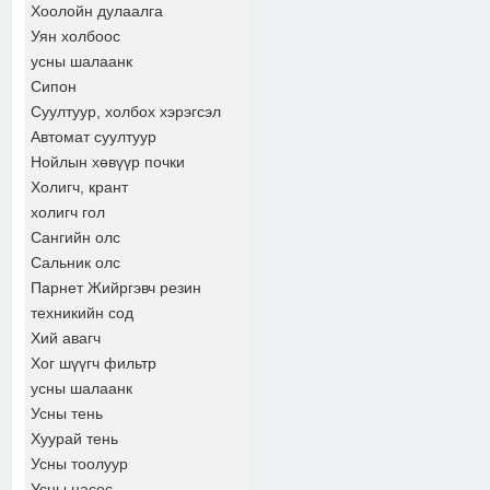
Хоолойн дулаалга
Уян холбоос
усны шалаанк
Сипон
Суултуур, холбох хэрэгсэл
Автомат суултуур
Нойлын хөвүүр почки
Холигч, крант
холигч гол
Сангийн олс
Сальник олс
Парнет Жийргэвч резин
техникийн сод
Хий авагч
Хог шүүгч фильтр
усны шалаанк
Усны тень
Хуурай тень
Усны тоолуур
Усны насос