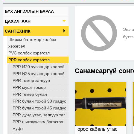
БҮХ АНГИЛЛЫН БАРАА
орос кабель утас
ЦАХИЛГААН
захиалгын дагуу
Энэ а
нийлүүлнэ.
САНТЕХНИК
бүтээ
Ширэм ба төмөр холбох
хэрэгсэл
PVC холбох хэрэгсэл
PPR холбох хэрэгсэл
PPR И20 хуванцар хоолой
Санамсаргүй сонг
PPR N25 хуванцар хоолой
PPR төмөр залгуур
PPR муфт төмөр
Хөрөөний гинжин
PPR төмөр булан
цепь
PPR булан тохой 90 градус
PPR булан тохой 45 градус
PPR дунд утас, залгуур таг
PPR шилжүүлэгч багасгах
муфт
орос кабель утас