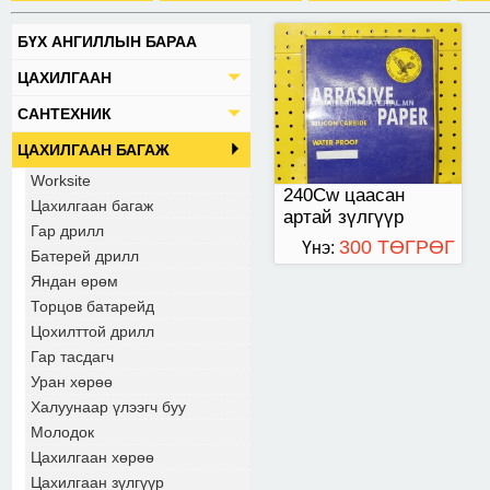
БҮХ АНГИЛЛЫН БАРАА
ЦАХИЛГААН
САНТЕХНИК
ЦАХИЛГААН БАГАЖ
Worksite
240Cw цаасан
Цахилгаан багаж
артай зүлгүүр
Гар дрилл
300 ТӨГРӨГ
Үнэ:
Батерей дрилл
Яндан өрөм
Торцов батарейд
Цохилттой дрилл
Гар тасдагч
Уран хөрөө
Халуунаар үлээгч буу
Молодок
Цахилгаан хөрөө
Цахилгаан зүлгүүр