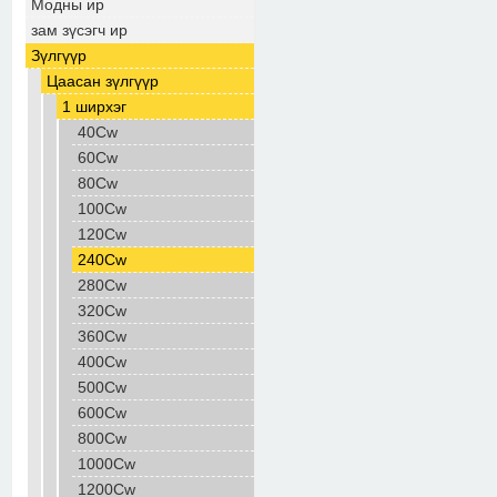
Модны ир
зам зүсэгч ир
Зүлгүүр
Цаасан зүлгүүр
1 ширхэг
40Cw
60Cw
80Cw
100Cw
120Cw
240Cw
280Cw
320Cw
360Cw
400Cw
500Cw
600Cw
800Cw
1000Cw
1200Cw