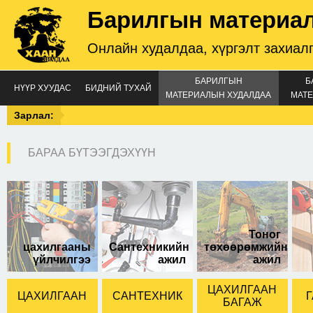
Барилгын материа
Онлайн худалдаа, хүргэлт захиал
БАРИЛГЫН
Б
НҮҮР ХУУДАС
БИДНИЙ ТУХАЙ
МАТЕРИАЛЫН ХУДАЛДАА
МАТЕ
Зарлал:
БАРАА БҮТЭЭГДЭХҮҮН
230*280мм
хэмжээтэй.
Тоног
цахилгааны
Сантехникийн
төхөөрөмжийн
үйлчилгээ
ажил
ажил
ЦАХИЛГААН
ЦАХИЛГААН
САНТЕХНИК
Г
БАГАЖ