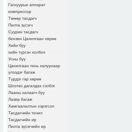
Гагнуурын аппарат
компрессор
Төмөр тасдагч
Пилта зүсэгч
Суурин тасдагч
бензин Цахилгаан хөрөө
Хийн буу
хийн түргэн холбох
Усны буу
Цахилгаан тень халуунаар
үлээдэг багаж
Түрдэг гар хөрөө
Шоотко дагалдах сэлбэг
Лааны халаагч буу
Лазер багаж
Хамгаалалтын хэрэгсэл
Тасдагчийн точил
Тасдагчийн ир
Пилта зүсэгчийн ир