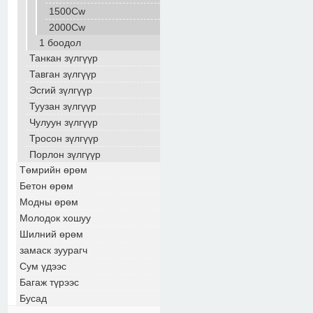
1500Cw
2000Cw
1 боодол
Танкан зүлгүүр
Тавган зүлгүүр
Эсгий зүлгүүр
Туузан зүлгүүр
Чулуун зүлгүүр
Тросон зүлгүүр
Порлон зүлгүүр
Төмрийн өрөм
Бетон өрөм
Модны өрөм
Молодок хошуу
Шилний өрөм
замаск зуурагч
Сум үдээс
Багаж түрээс
Бусад