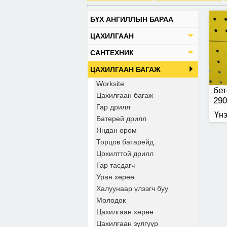
БҮХ АНГИЛЛЫН БАРАА
ЦАХИЛГААН
САНТЕХНИК
ЦАХИЛГААН БАГАЖ
Worksite
бе
Цахилгаан багаж
29
Гар дрилл
Үнэ
Батерей дрилл
Яндан өрөм
Торцов батарейд
Цохилттой дрилл
Гар тасдагч
Уран хөрөө
Халуунаар үлээгч буу
Молодок
Цахилгаан хөрөө
Цахилгаан зүлгүүр