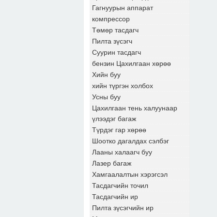
Гагнуурын аппарат
компрессор
Төмөр тасдагч
Пилта зүсэгч
Суурин тасдагч
бензин Цахилгаан хөрөө
Хийн буу
хийн түргэн холбох
Усны буу
Цахилгаан тень халуунаар
үлээдэг багаж
Түрдэг гар хөрөө
Шоотко дагалдах сэлбэг
Лааны халаагч буу
Лазер багаж
Хамгаалалтын хэрэгсэл
Тасдагчийн точил
Тасдагчийн ир
Пилта зүсэгчийн ир