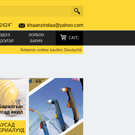
2424''
khaanzindaa@yahoo.com
ЭДЭЭ
ХОЛБОО
САГС
ДЭЭЛЭЛ
БАРИХ
Ketamin online kaufen Deutschland TELEGRAMM +49152196
Барилгын
усад ажил
БУСАД
ЕРИАЛУУД