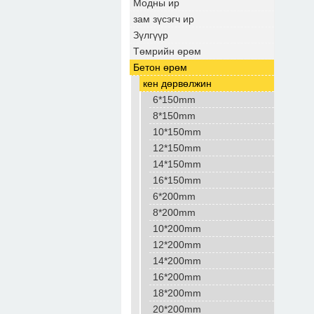
Модны ир
зам зүсэгч ир
Зүлгүүр
Төмрийн өрөм
Бетон өрөм
кен дөрвөлжин
6*150mm
8*150mm
10*150mm
12*150mm
14*150mm
16*150mm
6*200mm
8*200mm
10*200mm
12*200mm
14*200mm
16*200mm
18*200mm
20*200mm