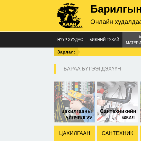
Барилгын
Онлайн худалдаа
НҮҮР ХУУДАС
БИДНИЙ ТУХАЙ
МАТЕРИ
Зарлал:
БАРАА БҮТЭЭГДЭХҮҮН
кен
цахилгааны
Сантехникийн
үйлчилгээ
ажил
ЦАХИЛГААН
САНТЕХНИК