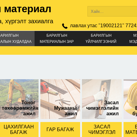
 материал
, хүргэлт захиалга
лавлах утас ''19002121'' 7724
БАРИЛГЫН
БАРИЛГЫН
БАРИЛГЫН
М
АЛЫН ХУДАЛДАА
МАТЕРИАЛЫН ЗАР
ҮЙЛЧИЛГЭЭНИЙ
МЭ
ЗАР
 оролттой
Тоног
Засал
төхөөрөмжийн
Мужааны
чимэглэлийн
ажил
ажил
ажил
б
ЦАХИЛГААН
ЗАСАЛ
ГАР БАГАЖ
БАГАЖ
ЧИМЭГЛЭЛ
МАТ