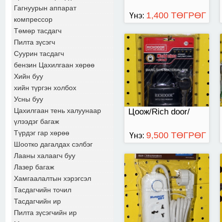
Гагнуурын аппарат
1,400 ТӨГРӨГ
Үнэ:
компрессор
Төмөр тасдагч
Пилта зүсэгч
2м 25а-тай 3-тай
Суурин тасдагч
GP903
бензин Цахилгаан хөрөө
Хийн буу
хийн түргэн холбох
Усны буу
Цахилгаан тень халуунаар
Цоож/Rich door/
үлээдэг багаж
Түрдэг гар хөрөө
9,500 ТӨГРӨГ
Үнэ:
Шоотко дагалдах сэлбэг
Лааны халаагч буу
Лазер багаж
Хамгаалалтын хэрэгсэл
Тасдагчийн точил
Тасдагчийн ир
Пилта зүсэгчийн ир