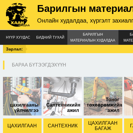
Барилгын материа
Онлайн худалдаа, хүргэлт захиал
БАРИЛГЫН
Б
НҮҮР ХУУДАС
БИДНИЙ ТУХАЙ
МАТЕРИАЛЫН ХУДАЛДАА
МАТЕ
Зарлал:
БАРАА БҮТЭЭГДЭХҮҮН
Тоног
цахилгааны
Сантехникийн
төхөөрөмжийн
үйлчилгээ
ажил
ажил
ЦАХИЛГААН
ЦАХИЛГААН
САНТЕХНИК
Г
БАГАЖ