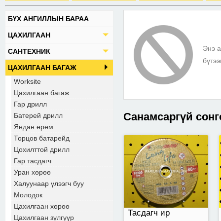
БҮХ АНГИЛЛЫН БАРАА
150-тай орос
ЦАХИЛГААН
Энэ а
САНТЕХНИК
бүтээ
ЦАХИЛГААН БАГАЖ
Worksite
Цахилгаан багаж
Гар дрилл
Санамсаргүй сонг
Батерей дрилл
Яндан өрөм
Торцов батарейд
Цохилттой дрилл
70мм-ийн өргөнтэй.
Гар тасдагч
Уран хөрөө
Халуунаар үлээгч буу
Молодок
Цахилгаан хөрөө
Тасдагч ир
Цахилгаан зүлгүүр