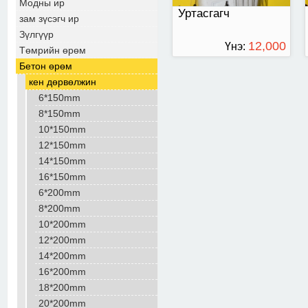
Модны ир
Уртасгагч
зам зүсэгч ир
Зүлгүүр
12,000
Үнэ:
Төмрийн өрөм
Бетон өрөм
ТӨГРӨГ
кен дөрвөлжин
6*150mm
8*150mm
10*150mm
12*150mm
14*150mm
16*150mm
6*200mm
8*200mm
10*200mm
12*200mm
14*200mm
16*200mm
18*200mm
20*200mm