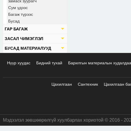
замаск зуурагч
Сум үдээс
Багаж түрээс
Бусад
ГАР БАГАЖ
ЗАСАЛ ЧИМЭГЛЭЛ
БУСАД МАТЕРИАЛУУД
Нүүр хуудас
Бидний тухай
Барилгын материалын худалда
Цахилгаан
Сантехник
Цахилгаан ба
Мэдээлэл зөвшөөрөлгүй хуулбарлах хориотой © 2016 - 20