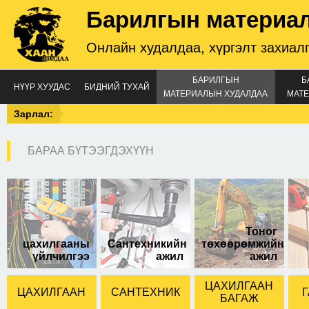
Барилгын материа
Онлайн худалдаа, хүргэлт захиал
БАРИЛГЫН
Б
НҮҮР ХУУДАС
БИДНИЙ ТУХАЙ
МАТЕРИАЛЫН ХУДАЛДАА
МАТЕ
Зарлал:
БАРАА БҮТЭЭГДЭХҮҮН
кен оролттой
Тоног
цахилгааны
Сантехникийн
төхөөрөмжийн
үйлчилгээ
ажил
ажил
ЦАХИЛГААН
ЦАХИЛГААН
САНТЕХНИК
Г
БАГАЖ