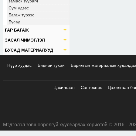
замаск зуурагч
Сум үдээс
Багаж түрээс
Бусад
ГАР БАГАЖ
ЗАСАЛ ЧИМЭГЛЭЛ
БУСАД МАТЕРИАЛУУД
Нүүр хуудас
Бидний тухай
Барилгын материалын худалда
Цахилгаан
Сантехник
Цахилгаан ба
Мэдээлэл зөвшөөрөлгүй хуулбарлах хориотой © 2016 - 20