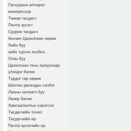
Гагнуурын аппарат
компрессор
Төмөр тасдагч
Пилта зүсэгч
Суурин тасдагч
бензин Цахилгаан хөрөө
Хийн буу
хийн түргэн холбох
Усны буу
Цахилгаан тень халуунаар
үлээдэг багаж
Түрдэг гар хөрөө
Шоотко дагалдах сэлбэг
Лааны халаагч буу
Лазер багаж
Хамгаалалтын хэрэгсэл
Тасдагчийн точил
Тасдагчийн ир
Пилта зүсэгчийн ир