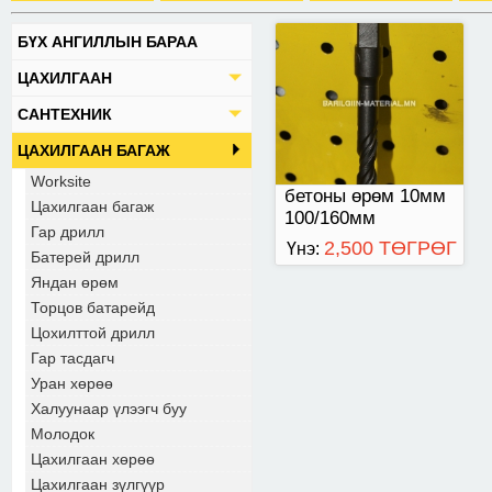
БҮХ АНГИЛЛЫН БАРАА
ЦАХИЛГААН
САНТЕХНИК
ЦАХИЛГААН БАГАЖ
Worksite
бетоны өрөм 10мм
Цахилгаан багаж
100/160мм
Гар дрилл
2,500 ТӨГРӨГ
Үнэ:
Батерей дрилл
Яндан өрөм
Торцов батарейд
Цохилттой дрилл
Гар тасдагч
Уран хөрөө
Халуунаар үлээгч буу
Молодок
Цахилгаан хөрөө
Цахилгаан зүлгүүр