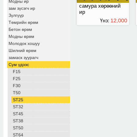
Модны ир
самура хөрөөний
зам зүсэгч ир
ир
Зүлгүүр
12,000
Үнэ:
Төмрийн өрөм
Бетон өрөм
ТӨГРӨГ
Модны өрөм
Молодок хошуу
Шилний өрөм
замаск зуурагч
Сум үдээс
F15
F25
F30
T50
ST25
ST32
ST45
ST38
ST50
ST64