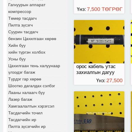
Гагнуурын аппарат
7,500 ТӨГРӨГ
Үнэ:
компрессор
Төмөр тасдагч
Пилта зүсэгч
mega value 330
Суурин тасдагч
бензин Цахилгаан хөрөө
Хийн буу
хийн түргэн холбох
Усны буу
Цахилгаан тень халуунаар
орос кабель утас
захиалгын дагуу
үлээдэг багаж
нийлүүлнэ.
Түрдэг гар хөрөө
27,500
Үнэ:
Шоотко дагалдах сэлбэг
ТӨГРӨГ
Лааны халаагч буу
Лазер багаж
Хамгаалалтын хэрэгсэл
Тасдагчийн точил
Тасдагчийн ир
Пилта зүсэгчийн ир