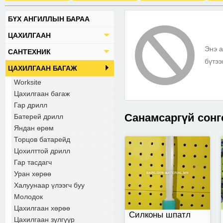
БҮХ АНГИЛЛЫН БАРАА
Силконы шпатл
ЦАХИЛГААН
Энэ а
САНТЕХНИК
бүтээ
ЦАХИЛГААН БАГАЖ
Worksite
Цахилгаан багаж
Гар дрилл
Санамсаргүй сонг
Батерей дрилл
Яндан өрөм
Торцов батарейд
Цохилттой дрилл
орос кабель утас
Гар тасдагч
захиалгын дагуу
нийлүүлнэ.
Уран хөрөө
Халуунаар үлээгч буу
Молодок
Цахилгаан хөрөө
Силконы шпатл
Цахилгаан зүлгүүр