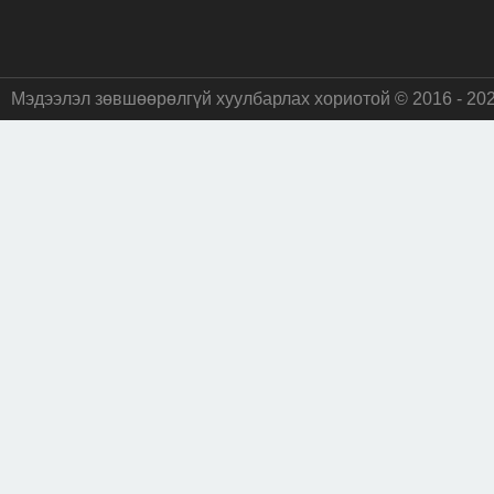
Мэдээлэл зөвшөөрөлгүй хуулбарлах хориотой © 2016 - 20