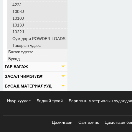
422J
1008J
1010J
1013J
1022J
Сум дари POWDER LOADS
Такерын үдээс
Багаж түрээс
Бусад
ГАР БАГАЖ
ЗАСАЛ ЧИМЭГЛЭЛ
БУСАД МАТЕРИАЛУУД
Нүүр хуудас
Бидний тухай
Барилгын материалын худалда
Цахилгаан
Сантехник
Цахилгаан ба