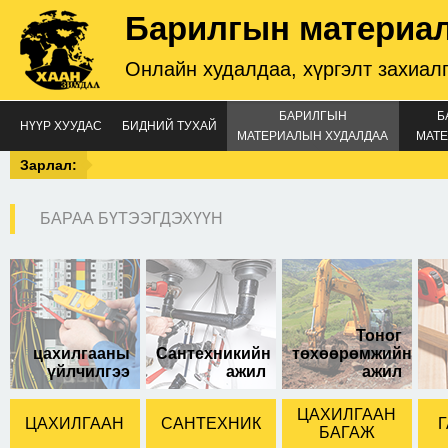
Барилгын материа
Онлайн худалдаа, хүргэлт захиал
БАРИЛГЫН
Б
НҮҮР ХУУДАС
БИДНИЙ ТУХАЙ
МАТЕРИАЛЫН ХУДАЛДАА
МАТЕ
Зарлал:
БАРАА БҮТЭЭГДЭХҮҮН
Тоног
цахилгааны
Сантехникийн
төхөөрөмжийн
үйлчилгээ
ажил
ажил
ЦАХИЛГААН
ЦАХИЛГААН
САНТЕХНИК
Г
БАГАЖ