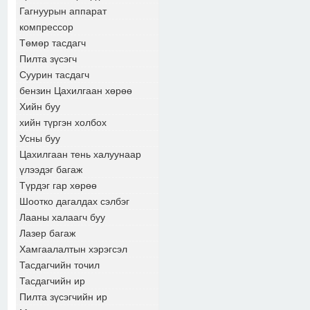
Гагнуурын аппарат
компрессор
Төмөр тасдагч
Пилта зүсэгч
Суурин тасдагч
бензин Цахилгаан хөрөө
Хийн буу
хийн түргэн холбох
Усны буу
Цахилгаан тень халуунаар
үлээдэг багаж
Түрдэг гар хөрөө
Шоотко дагалдах сэлбэг
Лааны халаагч буу
Лазер багаж
Хамгаалалтын хэрэгсэл
Тасдагчийн точил
Тасдагчийн ир
Пилта зүсэгчийн ир