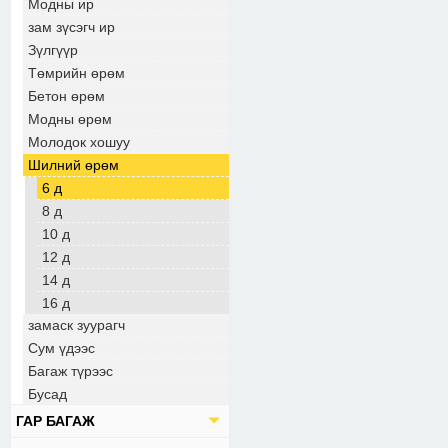
Модны ир
зам зүсэгч ир
Зүлгүүр
Төмрийн өрөм
Бетон өрөм
Модны өрөм
Молодок хошуу
Шилний өрөм
6 д
8 д
10 д
12 д
14 д
16 д
замаск зуурагч
Сум үдээс
Багаж түрээс
Бусад
ГАР БАГАЖ