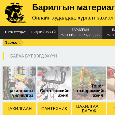
Барилгын материа
Онлайн худалдаа, хүргэлт захиал
БАРИЛГЫН
Б
НҮҮР ХУУДАС
БИДНИЙ ТУХАЙ
МАТЕРИАЛЫН ХУДАЛДАА
МАТЕ
Зарлал:
БАРАА БҮТЭЭГДЭХҮҮН
6мм-н шилний өрөм
Тоног
цахилгааны
Сантехникийн
төхөөрөмжийн
үйлчилгээ
ажил
ажил
ЦАХИЛГААН
ЦАХИЛГААН
САНТЕХНИК
Г
БАГАЖ