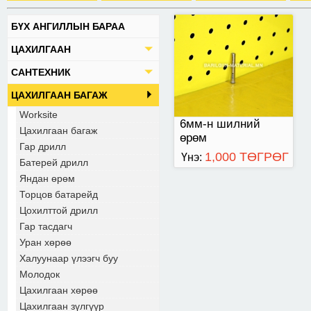
БҮХ АНГИЛЛЫН БАРАА
ЦАХИЛГААН
САНТЕХНИК
ЦАХИЛГААН БАГАЖ
Worksite
6мм-н шилний
Цахилгаан багаж
өрөм
Гар дрилл
1,000 ТӨГРӨГ
Үнэ:
Батерей дрилл
Яндан өрөм
Торцов батарейд
Цохилттой дрилл
Гар тасдагч
Уран хөрөө
Халуунаар үлээгч буу
Молодок
Цахилгаан хөрөө
Цахилгаан зүлгүүр