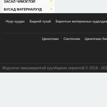
ЗАСАЛ ЧИМЭГЛЭЛ
БУСАД МАТЕРИАЛУУД
Нүүр хуудас
Бидний тухай
Барилгын материалын худалда
Цахилгаан
Сантехник
Цахилгаан ба
Мэдээлэл зөвшөөрөлгүй хуулбарлах хориотой © 2016 - 20