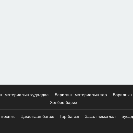
ын материалын худалдаа
Барилгын материалын зар
Барилгын 
Холбоо барих
нтехник
Цахилгаан багаж
Гар багаж
Засал чимэглэл
Бусад