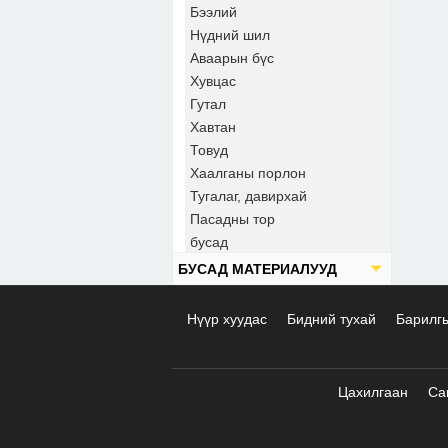
Бээлий
Нүдний шил
Аваарын бүс
Хувцас
Гутал
Хавтан
Товуд
Хаалганы порлон
Тугалаг, давирхай
Пасадны тор
бусад
БУСАД МАТЕРИАЛУУД
Нүүр хуудас
Бидний тухай
Барилг
Цахилгаан
Са