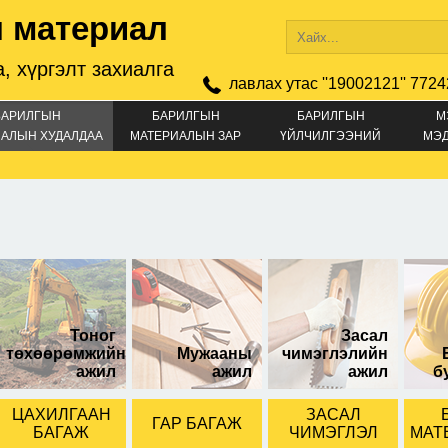
 материал
, хүргэлт захиалга
лавлах утас ''19002121'' 7724
БАРИЛГЫН
БАРИЛГЫН
БАРИЛГЫН
М
АЛЫН ХУДАЛДАА
МАТЕРИАЛЫН ЗАР
ҮЙЛЧИЛГЭЭНИЙ
МЭ
ЗАР
литрээр савласан
Ярко цэнхэр будаг/1
литр/
Тоног
Засал
төхөөрөмжийн
Мужааны
чимэглэлийн
ажил
ажил
ажил
б
ЦАХИЛГААН
ЗАСАЛ
ГАР БАГАЖ
БАГАЖ
ЧИМЭГЛЭЛ
МАТ