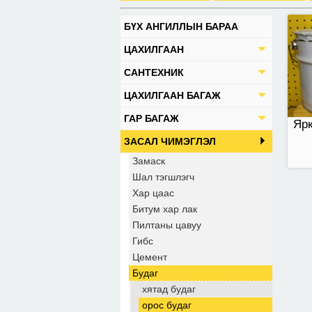
БҮХ АНГИЛЛЫН БАРАА
ЦАХИЛГААН
САНТЕХНИК
ЦАХИЛГААН БАГАЖ
ГАР БАГАЖ
Ярк
ЗАСАЛ ЧИМЭГЛЭЛ
Замаск
Шал тэгшлэгч
Хар цаас
Битум хар лак
Пилтаны цавуу
Гибс
Цемент
Будаг
хятад будаг
орос будаг