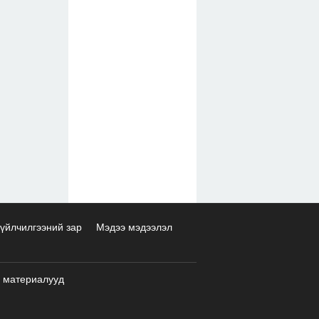
үйлчилгээний зар
Мэдээ мэдээлэл
 материалууд