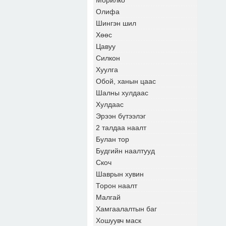
Морилко
Олифа
Шингэн шил
Хөөс
Цавуу
Силкон
Хуулга
Обой, ханын цаас
Шалны хулдаас
Хулдаас
Эрээн бүтээлэг
2 талдаа наалт
Булан тор
Будгийн наалтууд
Скоч
Шаврын хувин
Торон наалт
Малгай
Хамгаалалтын баг
Хошуувч маск