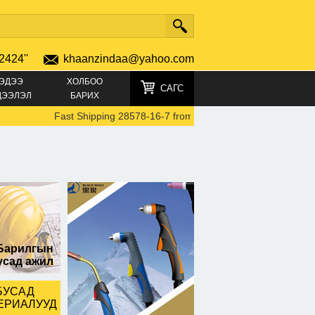
2424''
khaanzindaa@yahoo.com
ЭДЭЭ
ХОЛБОО
САГС
ДЭЭЛЭЛ
БАРИХ
Fast Shipping 28578-16-7 from Local Warehouse 5449-12-7 
Барилгын
усад ажил
БУСАД
ЕРИАЛУУД