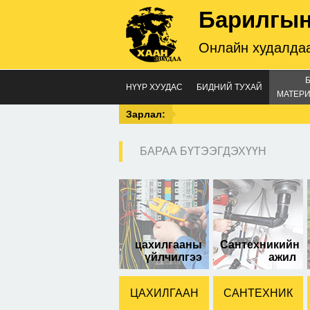
Барилгын
Онлайн худалдаа
НҮҮР ХУУДАС
БИДНИЙ ТУХАЙ
МАТЕРИ
Зарлал:
БАРАА БҮТЭЭГДЭХҮҮН
10 
цахилгааны
Сантехникийн
үйлчилгээ
ажил
ЦАХИЛГААН
САНТЕХНИК