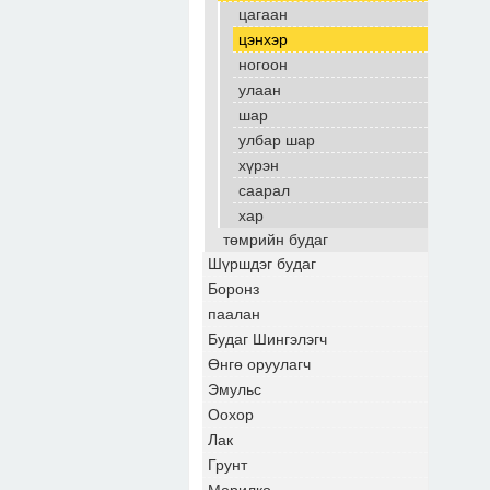
цагаан
цэнхэр
ногоон
улаан
шар
улбар шар
хүрэн
саарал
хар
төмрийн будаг
Шүршдэг будаг
Боронз
паалан
Будаг Шингэлэгч
Өнгө оруулагч
Эмульс
Оохор
Лак
Грунт