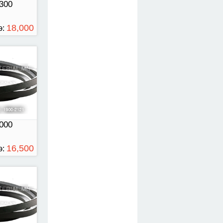
300
18,000
э:
ТӨГРӨГ
00
000
16,500
э:
ТӨГРӨГ
50