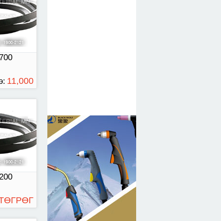
700
11,000
э:
ТӨГРӨГ
50
200
 ТӨГРӨГ