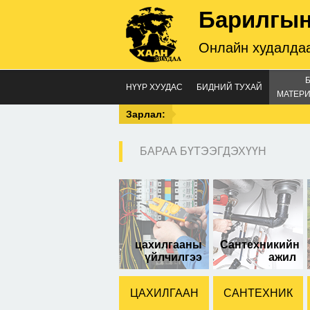
Барилгын
Онлайн худалдаа
НҮҮР ХУУДАС
БИДНИЙ ТУХАЙ
МАТЕРИ
Зарлал:
БАРАА БҮТЭЭГДЭХҮҮН
B р
цахилгааны
Сантехникийн
үйлчилгээ
ажил
ЦАХИЛГААН
САНТЕХНИК