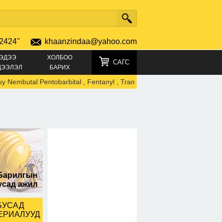
2424''
khaanzindaa@yahoo.com
ЭДЭЭ
ХОЛБОО
САГС
ДЭЭЛЭЛ
БАРИХ
utal Pentobarbital , Fentanyl , Tramadol WhatsApp: +447401473736
00
Барилгын
усад ажил
БУСАД
ЕРИАЛУУД