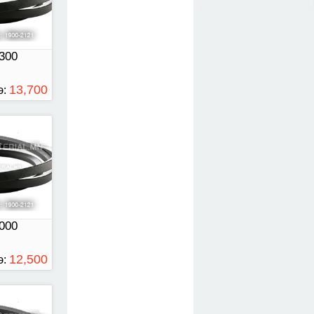
300
13,700
э:
ТӨГРӨГ
00
000
12,500
э:
ТӨГРӨГ
00