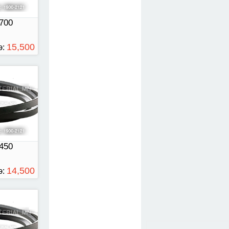
700
15,500
э:
ТӨГРӨГ
00
450
14,500
э:
ТӨГРӨГ