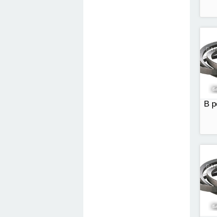
В р
В р
В р