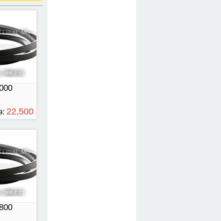
00
000
22,500
э:
ТӨГРӨГ
00
800