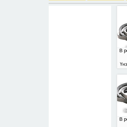
В р
B р
Үнэ
В р
В р