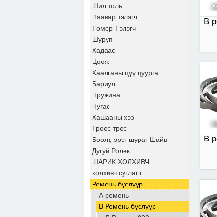
Шил толь
Пяавар тэлэгч
В р
Төмөр Тэлэгч
Шуруп
Хадаас
Цоож
Хаалганы цүү цуурга
В р
Бариул
Пружина
Нугас
Хашааны хээ
Троос трос
В р
Боолт, эрэг шураг Шайв
Дугуй Ролек
ШАРИК ХОЛХИВЧ
холхивч суглагч
Ремень бүслүүр
А ремень
В р
B Ремень бүслүүр