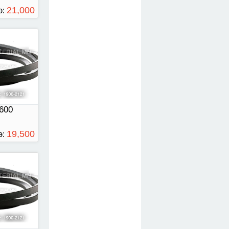
21,000
э:
ТӨГРӨГ
00
600
19,500
э:
ТӨГРӨГ
00