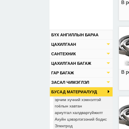
В р
БҮХ АНГИЛЛЫН БАРАА
В р
ЦАХИЛГААН
САНТЕХНИК
ЦАХИЛГААН БАГАЖ
В р
ГАР БАГАЖ
ЗАСАЛ ЧИМЭГЛЭЛ
БУСАД МАТЕРИАЛУУД
эрчим хүчний хэмнэлтэй
гоёлын хавтан
В р
ариутгал халдваргүйжилт
Ахуйн цэвэрлэгээний бодис
Электрод