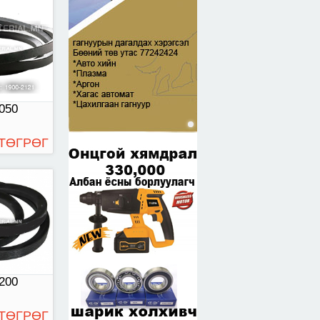
00
050
 ТӨГРӨГ
51
200
 ТӨГРӨГ