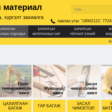
 материал
, хүргэлт захиалга
лавлах утас ''19002121'' 7724
БАРИЛГЫН
БАРИЛГЫН
БАРИЛГЫН
М
АЛЫН ХУДАЛДАА
МАТЕРИАЛЫН ЗАР
ҮЙЛЧИЛГЭЭНИЙ
МЭ
ЗАР
Buy Nemb
емень 1550
B ремень 1500
В ремень 50
Тоног
Засал
төхөөрөмжийн
Мужааны
чимэглэлийн
ажил
ажил
ажил
б
ЦАХИЛГААН
ЗАСАЛ
ГАР БАГАЖ
БАГАЖ
ЧИМЭГЛЭЛ
МАТ