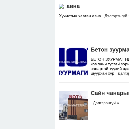
авна
Хучилтын хавтан авна
Дэлгэрэнгүй 
Бетон зуурм
БЕТОН ЗУУРМАГ НИ
компани тусгай зор
чанартай түүхий эдэ
шуурхай хүр
Дэлгэ
Сайн чанары
Дэлгэрэнгүй »