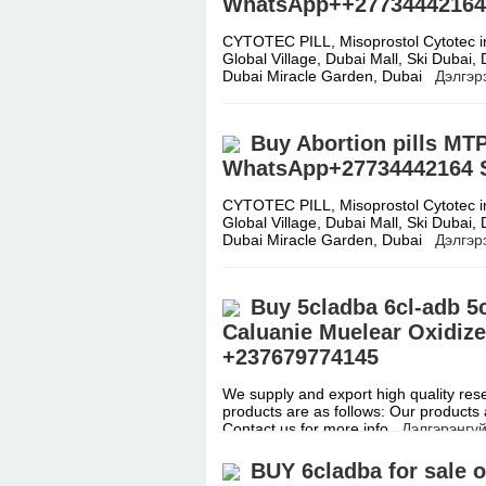
WhatsApp++27734442164
CYTOTEC PILL, Misoprostol Cytotec in
Global Village, Dubai Mall, Ski Dubai
Dubai Miracle Garden, Dubai
Дэлгэр
Buy Abortion pills MTP
WhatsApp+27734442164 S
CYTOTEC PILL, Misoprostol Cytotec in
Global Village, Dubai Mall, Ski Dubai
Dubai Miracle Garden, Dubai
Дэлгэр
Buy 5cladba 6cl-adb 5c
Caluanie Muelear Oxidiz
+237679774145
We supply and export high quality rese
products are as follows: Our products a
Contact us for more info
Дэлгэрэнгүй
BUY 6cladba for sale o