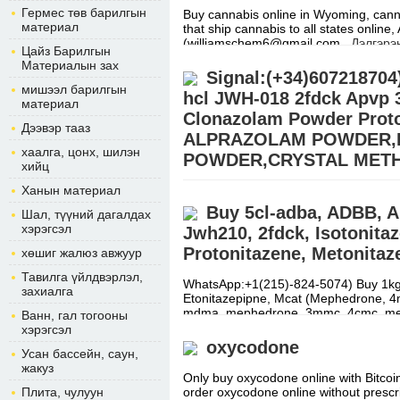
Гермес төв барилгын
Buy cannabis online in Wyoming, cannab
материал
that ship cannabis to all states online
(williamschem6@gmail.com
Дэлгэрэ
Цайз Барилгын
Материалын зах
Signal:(+34)60721870
мишээл барилгын
hcl JWH-018 2fdck Apvp
материал
Clonazolam Powder Prot
Дээвэр тааз
ALPRAZOLAM POWDER,
хаалга, цонх, шилэн
POWDER,CRYSTAL MET
хийц
Ханын материал
Buy Crystal Meth Online Europe (a
sale – Buy Research chemicals for sa
Buy 5cl-adba, ADBB, AP
Шал, түүний дагалдах
MDMA, Ketamine, APVP, ADBB,
Дэлг
хэрэгсэл
Jwh210, 2fdck, Isotonita
Protonitazene, Metonitaz
хөшиг жалюз авжуур
Тавилга үйлдвэрлэл,
WhatsApp:+1(215)-824-5074) Buy 1kg 
захиалга
Etonitazepipne, Mcat (Mephedrone, 4
mdma, mephedrone, 3mmc, 4cmc, 
Ванн, гал тогооны
хэрэгсэл
oxycodone
Усан бассейн, саун,
жакуз
Only buy oxycodone online with Bitcoin
Плита, чулуун
order oxycodone online without presc