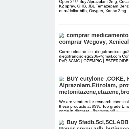
Open 24/7 Buy Alprazolam 2mg, Coc
K2 spray, GHB, JBL Temazepam Benzo
euro/dollar bills, Oxygen, Xanax 2m
comprar medicamentos 
comprar Wegovy, Xenical
Correo electrónico: diegofrancisdieg
diegofrancisdiego286@gmail.com Co
PVP, 3CMC | OZEMPIC | ESTEROID
BUY eutylone ,COKE, 
Alprazolam,Etizolam, pro
metonitazene,etazene,b
We are vendors for research chemicals
these products at 99%. Top grade Emai
come in discreet
Дэлгэрэнгүй »
Buy 5fadb,5cl,5CLAD
Paper spray,adb-butinaca