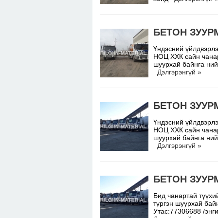
БЕТОН ЗУУР
Үндэсний үйлдвэрлэ
НОЦ ХХК сайн чанар
шуурхай байнга ний
Дэлгэрэнгүй »
БЕТОН ЗУУР
Үндэсний үйлдвэрлэ
НОЦ ХХК сайн чанар
шуурхай байнга ний
Дэлгэрэнгүй »
БЕТОН ЗУУР
Бид чанартай түүхий
түргэн шуурхай бай
Утас:77306688 /энг