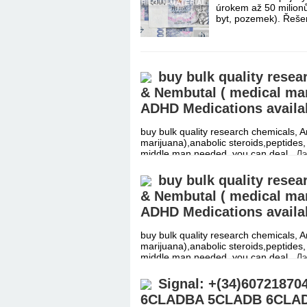
úrokem až 50 milionů
byt, pozemek). Řeše
buy bulk quality rese
& Nembutal ( medical mar
ADHD Medications availa
buy bulk quality research chemicals,
marijuana),anabolic steroids,peptides
middle man needed, you can deal
Дэ
buy bulk quality rese
& Nembutal ( medical mar
ADHD Medications availa
buy bulk quality research chemicals,
marijuana),anabolic steroids,peptides
middle man needed, you can deal
Дэ
Signal: +(34)607218
6CLADBA 5CLADB 6CLA