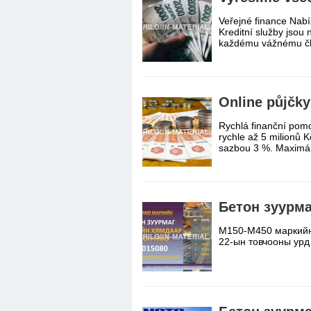
Veřejné finance Nab
Kreditní služby jsou
každému vážnému člo
Online půjčky
Rychlá finanční pom
rychle až 5 milionů 
sazbou 3 %. Maximál
Бетон зуурм
М150-М450 маркийн 
22-ын товчооны ур