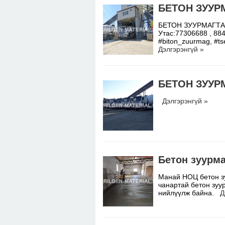
БЕТОН ЗУУР
БЕТОН ЗУУРМАГТАА
Утас:77306688 , 884
#biton_zuurmag, #ts
Дэлгэрэнгүй »
БЕТОН ЗУУР
Дэлгэрэнгүй »
Бетон зуурм
Манай НОЦ бетон з
чанартай бетон зуу
нийлүүлж байна.
Д