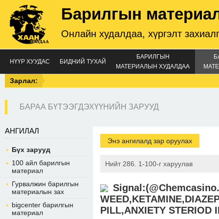
Барилгын материа
Онлайн худалдаа, хүргэлт захиал
БАРИЛГЫН
Б
НҮҮР ХУУДАС
БИДНИЙ ТУХАЙ
МАТЕРИАЛЫН ХУДАЛДАА
МАТЕ
Зарлал:
БАРАА БҮТЭЭГДЭХҮҮНИЙН ЗАРУУД
АНГИЛАЛ
Энэ ангилалд зар оруулах
Бүх зарууд
100 айл барилгын
Нийт 286. 1-100-г харуулав
материал
Гурвалжин барилгын
Signal:(@Chemcasino
материалын зах
WEED,KETAMINE,DIAZEP
bigcenter барилгын
PILL,ANXIETY STERIOD 
материал