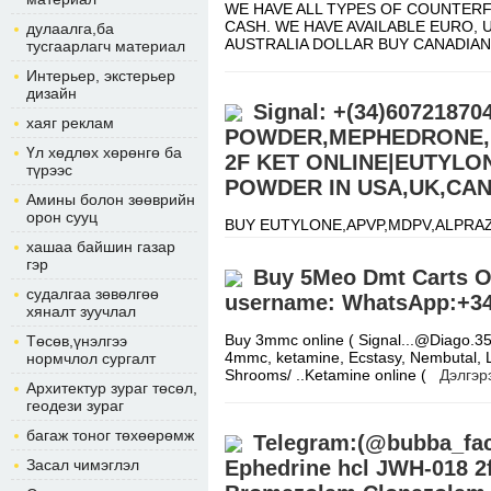
WE HAVE ALL TYPES OF COUNTERFE
CASH. WE HAVE AVAILABLE EURO,
дулаалга,ба
AUSTRALIA DOLLAR BUY CANADIA
тусгаарлагч материал
Интерьер, экстерьер
дизайн
Signal: +(34)6072187
хаяг реклам
POWDER,MEPHEDRONE,E
Үл хөдлөх хөрөнгө ба
2F KET ONLINE|EUTYLO
түрээс
POWDER IN USA,UK,CA
Амины болон зөөврийн
орон сууц
BUY EUTYLONE,APVP,MDPV,ALPRA
Signal:+(34)607218704) We ship from
хашаа байшин газар
warehouse..Signal:+(34)60721870
гэр
Buy 5Meo Dmt Carts On
судалгаа зөвөлгөө
username: WhatsApp:+34
хяналт зуучлал
Buy 3mmc online ( Signal...@Diago.3
Төсөв,үнэлгээ
4mmc, ketamine, Ecstasy, Nembutal, Ls
нормчлол сургалт
Shrooms/ ..Ketamine online (
Дэлгэр
Архитектур зураг төсөл,
геодези зураг
багаж тоног төхөөрөмж
Telegram:(@bubba_fac
Засал чимэглэл
Ephedrine hcl JWH-018 2