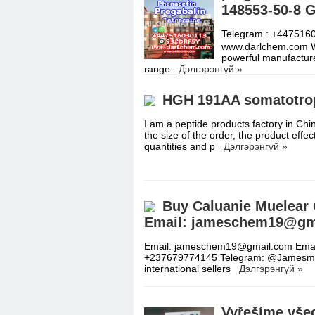
148553-50-8 
Telegram : +44751
www.darlchem.com We
powerful manufactur
range
Дэлгэрэнгүй »
HGH 191AA somatotro
I am a peptide products factory in Chi
the size of the order, the product effect
quantities and p
Дэлгэрэнгүй »
Buy Caluanie Muelear O
Email: jameschem19@gm
Email: jameschem19@gmail.com Emai
+237679774145 Telegram: @Jamesmu
international sellers
Дэлгэрэнгүй »
Vyřešíme vše