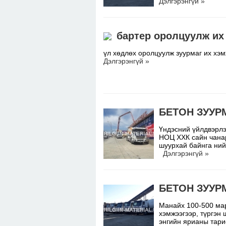
Дэлгэрэнгүй »
бартер оролцуулж их
үл хөдлөх оролцуулж зуурмаг их хэ
Дэлгэрэнгүй »
БЕТОН ЗУУР
Үндэсний үйлдвэрлэ
НОЦ ХХК сайн чанар
шуурхай байнга ний
Дэлгэрэнгүй »
БЕТОН ЗУУР
Манайх 100-500 мар
хэмжээгээр, түргэн
энгийн ярианы тари