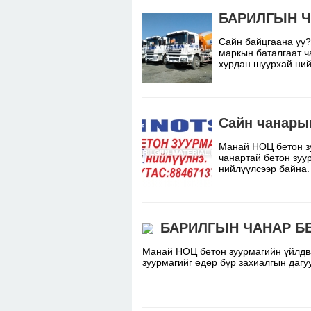
БАРИЛГЫН Ч
Сайн байцгаана уу
маркын баталгаат ч
хурдан шуурхай ни
Сайн чанары
Манай НОЦ бетон з
чанартай бетон зуу
нийлүүлсээр байн
БАРИЛГЫН ЧАНАР Б
Манай НОЦ бетон зуурмагийн үйлдв
зуурмагийг өдөр бүр захиалгын даг