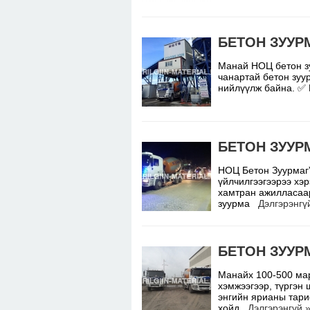
БЕТОН ЗУУР
Манай НОЦ бетон з
чанартай бетон зуу
нийлүүлж байна. ✅
БЕТОН ЗУУР
НОЦ Бетон Зуурмаг”
үйлчилгээгээрээ хэр
хамтран ажилласаар
зуурма
Дэлгэрэнгү
БЕТОН ЗУУР
Манайх 100-500 мар
хэмжээгээр, түргэн
энгийн ярианы тари
хойд
Дэлгэрэнгүй 