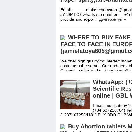
Email .......... makenchemstore@gmail.
J7TSMEC9 whattsapp number......+1(25
provide and export
Дэлгэрэнгүй »
WHERE TO BUY FAKE 
FACE TO FACE IN EUROP
(jamielatoya605@gmail.
We offer high quality counterfeit money
customers the same . Our undetectabl
Casinos , supermarke
Дэлгэрэнгүй »
WhatsApp: (+2
Scientific R
online | GBL 
Email: monicatony7
(+34 607218704) Tel
(+237) 672564181) BUY BDO GHB W
Buy Abortion tablets 