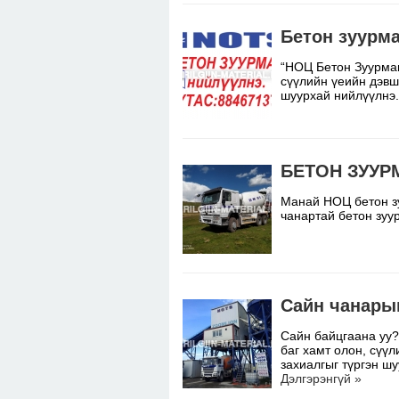
Бетон зуурм
“НОЦ Бетон Зуурмаг
сүүлийн үеийн дэвш
шуурхай нийлүүлнэ
БЕТОН ЗУУР
Манай НОЦ бетон з
чанартай бетон зу
Сайн чанары
Сайн байцгаана уу?
баг хамт олон, сүү
захиалгыг түргэн ш
Дэлгэрэнгүй »