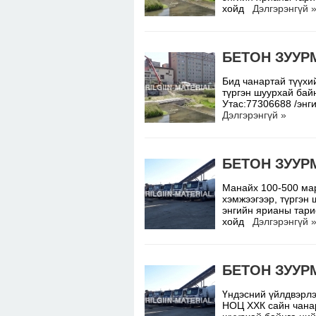
хойд
Дэлгэрэнгүй 
БЕТОН ЗУУР
Бид чанартай түүхий
түргэн шуурхай бай
Утас:77306688 /энг
Дэлгэрэнгүй »
БЕТОН ЗУУР
Манайх 100-500 мар
хэмжээгээр, түргэн
энгийн ярианы тари
хойд
Дэлгэрэнгүй 
БЕТОН ЗУУР
Үндэсний үйлдвэрлэ
НОЦ ХХК сайн чанар