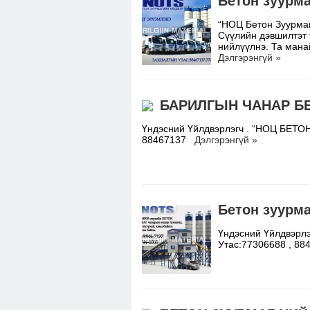
Бетон зуурма
“НОЦ Бетон Зуурмаг
Сүүлийн дэвшилтэт 
нийлүүлнэ. Та мана
Дэлгэрэнгүй »
БАРИЛГЫН ЧАНАР Б
Үндэсний Үйлдвэрлэгч . “НОЦ БЕТ
88467137
Дэлгэрэнгүй »
Бетон зуурм
Үндэсний Үйлдвэ
Утас:77306688 , 8