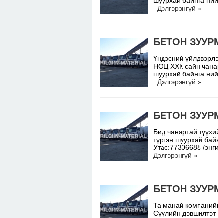
шуурхай байнга ний
Дэлгэрэнгүй »
БЕТОН ЗУУР
Үндэсний үйлдвэрлэ
НОЦ ХХК сайн чанар
шуурхай байнга ний
Дэлгэрэнгүй »
БЕТОН ЗУУР
Бид чанартай түүхий
түргэн шуурхай бай
Утас:77306688 /энг
Дэлгэрэнгүй »
БЕТОН ЗУУР
Та манай компанийг
Сүүлийн дэвшилтэт