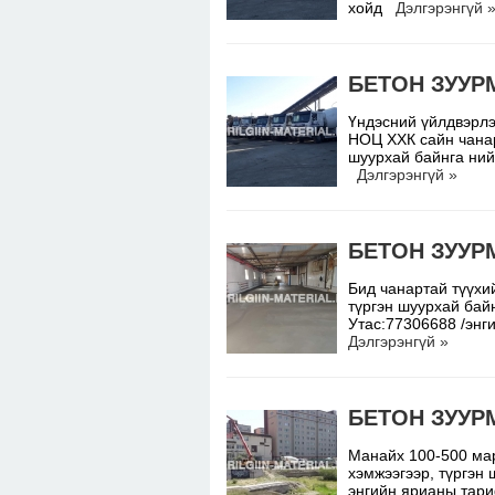
хойд
Дэлгэрэнгүй 
БЕТОН ЗУУР
Үндэсний үйлдвэрлэ
НОЦ ХХК сайн чанар
шуурхай байнга ний
Дэлгэрэнгүй »
БЕТОН ЗУУР
Бид чанартай түүхий
түргэн шуурхай бай
Утас:77306688 /энг
Дэлгэрэнгүй »
БЕТОН ЗУУР
Манайх 100-500 мар
хэмжээгээр, түргэн
энгийн ярианы тари