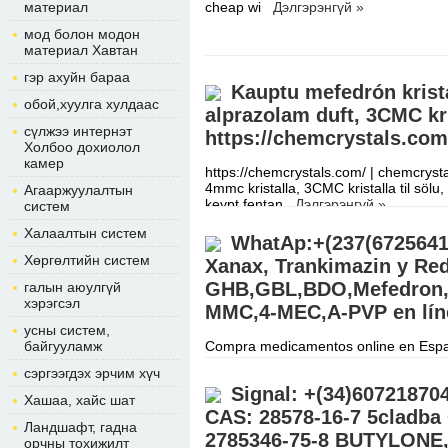
материал
cheap wi
Дэлгэрэнгүй »
мод болон модон
материал Хавтан
гэр ахуйн бараа
Kauptu mefedrón kristal
обой,хуулга хулдаас
alprazolam duft, 3CMC kris
сүлжээ интернэт
https://chemcrystals.com
Холбоо дохиолол
камер
https://chemcrystals.com/ | chemcryst
4mmc kristalla, 3CMC kristalla til sölu,
Агааржуулалтын
keypt fentan
Дэлгэрэнгүй »
систем
Халаалтын систем
WhatAp:+(237(6725641
Хөргөлтийн систем
Xanax, Trankimazin y Red
GHB,GBL,BDO,Mefedron,
галын аюулгүй
хэрэгсэл
MMC,4-MEC,A-PVP en lín
усны систем,
байгууламж
Compra medicamentos online en Espa
para investigación, péptidos, Retatru
сэргээгдэх эрчим хүч
CONTACTO Correo electrónico
Дэлг
Signal: +(34)6072187
Хашаа, хайс шат
CAS: 28578-16-7 5cladba
Ландшафт, гадна
2785346-75-8 BUTYLONE,
орчны тохижилт