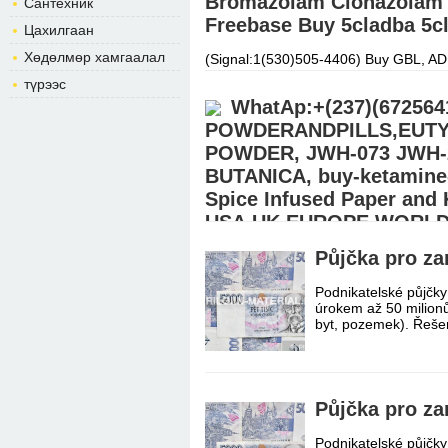
Bromazolam Clonazolam 
Сантехник
Freebase Buy 5cladba 5cl
Цахилгаан
Хөдөлмөр хамгаалал
(Signal:1(530)505-4406) Buy GBL, AD
APVP, ADBB, 5cl-adba, DMT, Meth, oxy
түрээс
Xanax, cough syrup, Research
Дэлгэ
WhatAp:+(237)(6725
POWDERANDPILLS,EUTY
POWDER, JWH-073 JWH-2
BUTANICA, buy-ketamine
Spice Infused Paper and 
USA,UK,EUROPE,WORL
Půjčka pro z
BUY EUTYLONE,APVP,MDPV,ALPRA
Signal:+(34)607218704) We ship from
warehouse..Signal:+(34)60721870
Podnikatelské půjčky
úrokem až 50 milionů
byt, pozemek). Řeše
Půjčka pro z
Podnikatelské půjčky