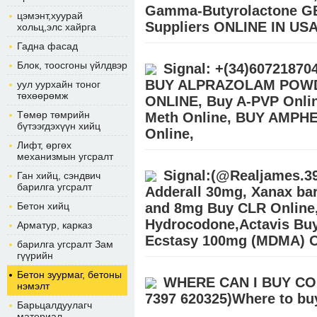
Gamma-Butyrolactone GB
цэмэнт,хуурай
Suppliers ONLINE IN U
хольц,элс хайрга
Гадна фасад
Buy 99.9% GBL Gamma-Butyrolactone 
(@Realjames.39) Buy 99.9% BDO/GBL\
Блок, тоосгоны үйлдвэр
Signal: +(34)607218
Place your order on our Email:
Дэлгэ
BUY ALPRAZOLAM POWD
уул уурхайн тоног
төхөөрөмж
ONLINE, Buy A-PVP Onlin
Төмөр төмрийн
Meth Online, BUY AMPH
бүтээгдэхүүн хийц
Online,
Лифт, өргөх
механизмын угсралт
Buy 99.9% GBL Gamma-Butyrolactone 
(@Realjames.39) Buy 99.9% BDO/GBL\
Signal:(@Realjames.3
Ган хийц, сэндвич
Place your order on our Email:
Дэлгэ
барилга угсралт
Adderall 30mg, Xanax ba
Бетон хийц
and 8mg Buy CLR Online,
Hydrocodone,Actavis Buy
Арматур, карказ
Ecstasy 100mg (MDMA) O
барилга угсралт Зам
гүүрийн
BUY EUTYLONE,APVP,MDPV,ALPRA
Бетон зуурмаг, бетоны
Signal:+(34)607218704) We ship from
WHERE CAN I BUY CO
нэмэлт
warehouse..Signal:+(34)60721870
7397 620325)Where to buy
Барьцалдуулагч
материал