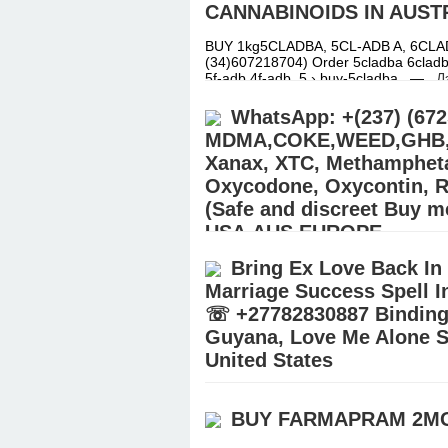
CANNABINOIDS IN AUST
BUY 1kg5CLADBA, 5CL-ADB A, 6CLAD
(34)607218704) Order 5cladba 6cladba
5f-adb,4f-adb, 5 › buy-5cladba...—
Д
WhatsApp: +(237) (6
MDMA,COKE,WEED,GHB,GB
Xanax, XTC, Methamphet
Oxycodone, Oxycontin, Rit
(Safe and discreet Buy m
USA,AUS,EUROPE
Bring Ex Love Back In
Buy Pain killers (williamswest72@g
STEROIDS (Ecstasy/Nembutal) | Heroi
Marriage Success Spell In
Hydrocodone, Alprazolam Powder, o
☏ +27782830887 Binding L
Guyana, Love Me Alone Sp
United States
Bring Ex Love Back In Mthatha Town, 
City Call ☏ +27782830887 Binding Lov
BUY FARMAPRAM 2MG
Aliwal North Town In Sout
Дэлгэрэнгү