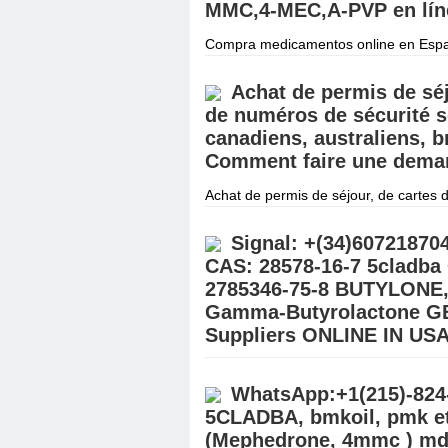
MMC,4-MEC,A-PVP en lín
Compra medicamentos online en Espa
para investigación, péptidos, Retatru
CONTACTO Correo electrónico
Дэлг
Achat de permis de séj
de numéros de sécurité s
canadiens, australiens, b
Comment faire une deman
Achat de permis de séjour, de cartes d
https://express-document-inc.com/ | 
Express Document In
Дэлгэрэнгүй »
Signal: +(34)6072187
CAS: 28578-16-7 5cladba
2785346-75-8 BUTYLONE,
Gamma-Butyrolactone GB
Suppliers ONLINE IN U
Buy 99.9% GBL Gamma-Butyrolactone 
(@Realjames.39) Buy 99.9% BDO/GBL\
WhatsApp:+1(215)-824
Place your order on our Email:
Дэлгэ
5CLADBA, bmkoil, pmk eth
(Mephedrone, 4mmc ) md