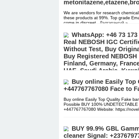
metonitazene,etazene,b
We are vendors for research chemicals
these products at 99%. Top grade Emai
come in discreet
Дэлгэрэнгүй »
WhatsApp: +46 73 173 
Real NEBOSH IGC Certific
Without Test, Buy Origin
Buy Registered NEBOSH ID
Finland, Germany, France,
UAE, Saudi Arabia, Kuwait
Buy online Easily Top
WhatsApp: +46 73 173 86 82, +358 4
NEBOSH IDIP Certificate Without Test
+447767767080 Face to F
Registered NEBOSH IDIP Cer
Дэлгэр
Buy online Easily Top Quality Fake 
Possible BUY 100% UNDETECTABLE
+447767767080 Website: https://nov
BUY 99.9% GBL Gamma
cleaner Signal: +2376797