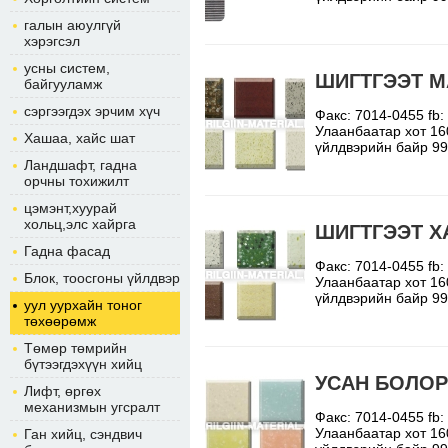
галын аюулгүй
хэрэгсэл
усны систем,
ШИГТГЭЭТ 
байгууламж
сэргээгдэх эрчим хүч
Факс: 7014-0455 fb
Улаанбаатар хот 16
Хашаа, хайс шат
үйлдвэрийн байр 9
Ландшафт, гадна
орчны тохижилт
цэмэнт,хуурай
хольц,элс хайрга
ШИГТГЭЭТ Х
Гадна фасад
Факс: 7014-0455 fb
Блок, тоосгоны үйлдвэр
Улаанбаатар хот 16
үйлдвэрийн байр 9
уул уурхайн тоног
төхөөрөмж
Төмөр төмрийн
бүтээгдэхүүн хийц
УСАН БОЛОР
Лифт, өргөх
механизмын угсралт
Факс: 7014-0455 fb
Улаанбаатар хот 16
Ган хийц, сэндвич