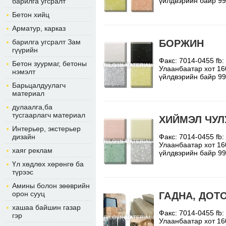
үйлдвэрийн байр 9
барилга угсралт
Бетон хийц
Арматур, карказ
барилга угсралт Зам
БОРЖИН
гүүрийн
Факс: 7014-0455 fb
Бетон зуурмаг, бетоны
Улаанбаатар хот 16
нэмэлт
үйлдвэрийн байр 9
Барьцалдуулагч
материал
дулаалга,ба
тусгаарлагч материал
ХИЙМЭЛ ЧУЛ
Интерьер, экстерьер
дизайн
Факс: 7014-0455 fb
Улаанбаатар хот 16
хаяг реклам
үйлдвэрийн байр 9
Үл хөдлөх хөрөнгө ба
түрээс
Амины болон зөөврийн
орон сууц
ГАДНА, ДОТ
хашаа байшин газар
Факс: 7014-0455 fb
гэр
Улаанбаатар хот 16