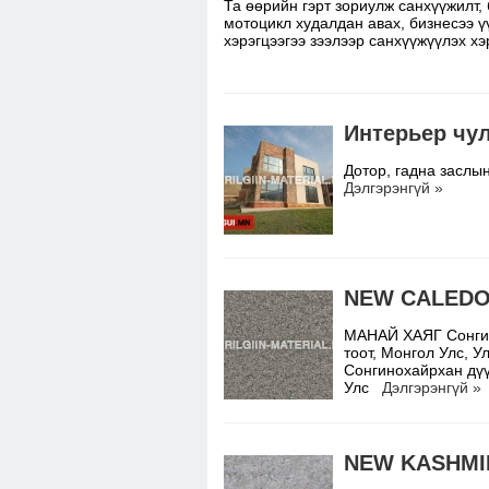
Та өөрийн гэрт зориулж санхүүжилт,
мотоцикл худалдан авах, бизнесээ үү
хэрэгцээгээ зээлээр санхүүжүүлэх х
Интерьер чу
Дотор, гадна заслы
Дэлгэрэнгүй »
NEW CALEDO
МАНАЙ ХАЯГ Сонгино
тоот, Монгол Улс,
Сонгинохайрхан дүү
Улс
Дэлгэрэнгүй »
NEW KASHMI