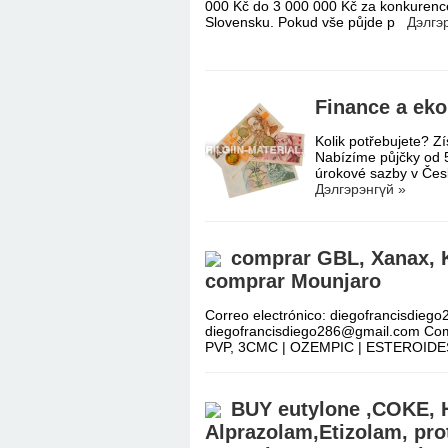
000 Kč do 3 000 000 Kč za konkurenc
Slovensku. Pokud vše půjde p
Дэлгэ
Finance a ek
Kolik potřebujete? Z
Nabízíme půjčky od 
úrokové sazby v Čes
Дэлгэрэнгүй »
comprar GBL, Xanax, K
comprar Mounjaro
Correo electrónico: diegofrancisdieg
diegofrancisdiego286@gmail.com Co
PVP, 3CMC | OZEMPIC | ESTEROID
BUY eutylone ,COKE, 
Alprazolam,Etizolam, pro