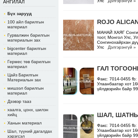
Улс
Дэлгэрэнгүй »
АНГИЛАЛ
Бүх зарууд
ROJO ALICA
100 айл барилгын
материал
МАНАЙ ХАЯГ Сонгино
Гурвалжин барилгын
тоот, Монгол Улс,
материалын зах
Сонгинохайрхан дүү
Улс
Дэлгэрэнгүй »
bigcenter барилгын
материал
Гермес төв барилгын
материал
ГАЛ ТОГООН
Цайз Барилгын
Факс: 7014-0455 fb
Материалын зах
Улаанбаатар хот 16
мишээл барилгын
үйлдвэрийн байр 9
материал
Дээвэр тааз
хаалга, цонх, шилэн
ШАЛ, ШАТНЫ
хийц
Ханын материал
Факс: 7014-0455 fb
Улаанбаатар хот 16
Шал, түүний дагалдах
үйлдвэрийн байр 9
хэрэгсэл