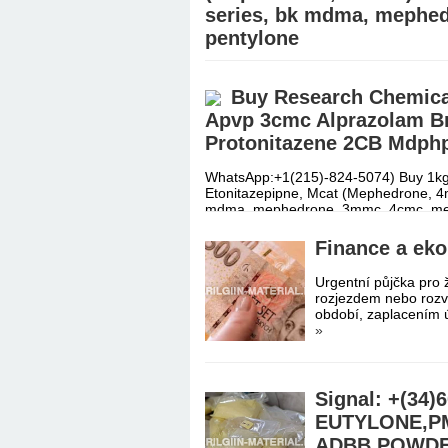
series, bk mdma, mephe
pentylone
WhatsApp:+1(215)-824-5074) Buy 1kg 
Etonitazepipne, Mcat (Mephedrone, 4
Buy Research Chemica
mdma, mephedrone, 3mmc, 4cmc, 
Apvp 3cmc Alprazolam B
Protonitazene 2CB Mdphp
WhatsApp:+1(215)-824-5074) Buy 1kg 
Etonitazepipne, Mcat (Mephedrone, 4
mdma, mephedrone, 3mmc, 4cmc, 
Finance a ek
Urgentní půjčka pro 
rozjezdem nebo rozv
období, zaplacením 
»
Signal: +(34
EUTYLONE,P
ADBB POWDE