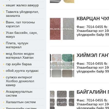
хөшиг жалюз авжуур
Тавилга үйлдвэрлэл,
захиалга
КВАРЦАН ЧУ
Ванн, гал тогооны
хэрэгсэл
Факс: 7014-0455 fb
Улаанбаатар хот 16
Усан бассейн, саун,
үйлдвэрийн байр 9
жакуз
Плита, чулуун
материал
мод болон модон
ХИЙМЭЛ ГАН
материал Хавтан
Факс: 7014-0455 fb
гэр ахуйн бараа
Улаанбаатар хот 16
обой,хуулга хулдаас
үйлдвэрийн байр 9
сүлжээ интернэт
Холбоо дохиолол
камер
БАЙГАЛИЙН 
Агааржуулалтын
систем
Факс: 7014-0455 fb
Халаалтын систем
Улаанбаатар хот 16
үйлдвэрийн байр 9
Хөргөлтийн систем