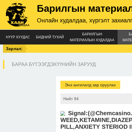
Барилгын материа
Онлайн худалдаа, хүргэлт захиал
БАРИЛГЫН
Б
НҮҮР ХУУДАС
БИДНИЙ ТУХАЙ
МАТЕРИАЛЫН ХУДАЛДАА
МАТЕ
Зарлал:
БАРАА БҮТЭЭГДЭХҮҮНИЙН ЗАРУУД
Энэ ангилалд зар оруулах
Нийт 94
Signal:(@Chemcasino
WEED,KETAMINE,DIAZEP
PILL,ANXIETY STERIOD 