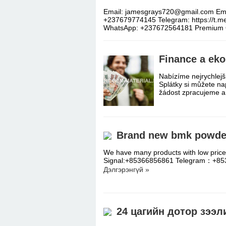
Email: jamesgrays720@gmail.com Emai
+237679774145 Telegram: https://t.
WhatsApp: +237672564181 Premiu
Finance a ek
Nabízíme nejrychlej
Splátky si můžete na
žádost zpracujeme a
Brand new bmk powder
We have many products with low price 
Signal:+85366856861 Telegram：+
Дэлгэрэнгүй »
24 цагийн дотор зээл