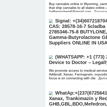
Buy cannabis online in Wyoming, cannab
that ship cannabis to all states online
(williamschem6@gmail.com
Дэлгэрэ
Signal: +(34)6072187
CAS: 28578-16-7 5cladba
2785346-75-8 BUTYLONE,
Gamma-Butyrolactone GB
Suppliers ONLINE IN U
BUY eutylone,BUY 6CLADBA, 6CL-ADB
WhatsApp: (+237) 672564181) proto
(WHATSAPP: +1 (773) 2
crystals and other research chemical
Device to Doctor – Legall
We promote access to medical service
Adderall, Xanax, Farmapram, oxycodo
focus is on connecting with clie
Дэлгэ
WhatAp:+(237(6725641
Xanax, Trankimazin y Red
GHB,GBL,BDO,Mefedron,