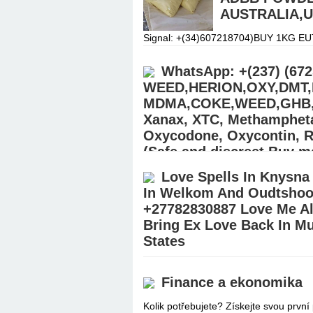
AUSTRALIA,
Signal: +(34)607218704)BUY 1KG
POWDER 5FMDMB2201 CANNABINOI
1kg5CLADBA, 5CL-ADB A, 6CLADBA
WhatsApp: +(237) (67
WEED,HERION,OXY,DMT
MDMA,COKE,WEED,GHB,GB
Xanax, XTC, Methamphet
Oxycodone, Oxycontin, Rit
(Safe and discreet Buy m
USA,AUS,EUROPE
Love Spells In Knysna
In Welkom And Oudtshoor
Buy Pain killers (williamswest72@g
STEROIDS (Ecstasy/Nembutal) | Heroi
+27782830887 Love Me Al
Hydrocodone, Alprazolam Powder, o
Bring Ex Love Back In M
States
Love Spells In Knysna Town, Spells 
Call ☏ +27782830887 Love Me Alone 
Finance a ekonomika
Allanridge Town In South
Дэлгэрэнгү
Kolik potřebujete? Získejte svou prv