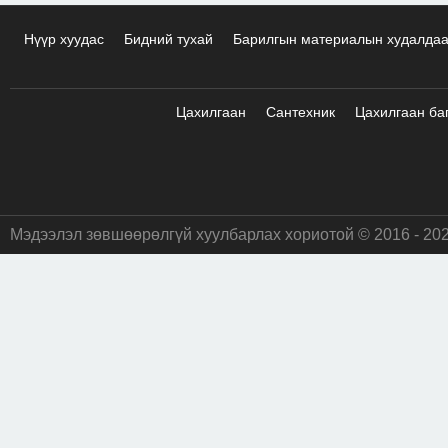
Нүүр хуудас
Бидний тухай
Барилгын материалын худалда
Цахилгаан
Сантехник
Цахилгаан ба
Мэдээлэл зөвшөөрөлгүй хуулбарлах хориотой © 2016 - 20