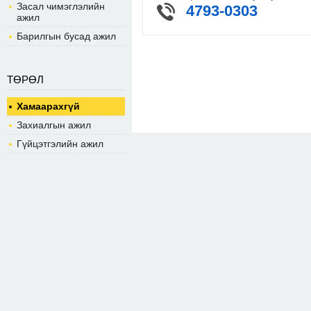
Засал чимэглэлийн
4793-0303
ажил
Барилгын бусад ажил
ТӨРӨЛ
Хамаарахгүй
Захиалгын ажил
Гүйцэтгэлийн ажил