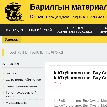
Барилгын материа
Онлайн худалдаа, хүргэлт захиал
БАРИЛГЫН
Б
НҮҮР ХУУДАС
БИДНИЙ ТУХАЙ
МАТЕРИАЛЫН ХУДАЛДАА
МАТЕ
Зарлал:
БАРИЛГЫН АЖЛЫН ЗАРУУД
АНГИЛАЛ
lab7x@proton.me, Buy Cry
Бүх зар
lab7x@proton.me, Buy Cr
цахилгааны үйлчилгээ
Устгах ]
Сантехникийн ажил
Тоног төхөөрөмжийн
ажил
lab7x@proton.me, Buy Crystal Met
Мужааны ажил
lab7x@proton.me, Buy Crystal Meth