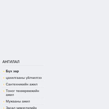
АНГИЛАЛ
Бүх зар
цахилгааны үйлчилгээ
Сантехникийн ажил
Тоног төхөөрөмжийн
ажил
Мужааны ажил
Засал чимэглэлийн