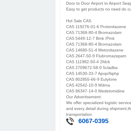
Door to Door Airport to Airport Sea
Easy to get products no need do 
Hot Sale CAS
CAS 119276-01-6 Protonitazene
CAS 71368-80-4 Bromazolam
CAS 5449-12-7 Bmk /Pmk
CAS 71368-80-4 Bromazolam
CAS 14680-51-4 Metonitazene
CAS 2647-50-9 Flubromazepam
CAS 111982-50-4 2fdck
CAS 2709672-58-0 5cladba
CAS 14530-33-7 Apvp/Aiphp
CAS 802855-66-9 Eutylone
CAS 42542-10-9 Mdma
CAS 86347-14-0 Medetomidine
Our Advertisement:
We offer specialized logistic servi
and every detail during shipment,th
transportation.
6067-0395