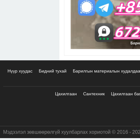
Нүүр хуудас
Бидний тухай
Барилгын материалын худалда
Цахилгаан
Сантехник
Цахилгаан ба
Мэдээлэл зөвшөөрөлгүй хуулбарлах хориотой © 2016 - 20