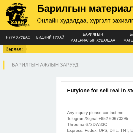
Барилгын материа
Онлайн худалдаа, хүргэлт захиал
БАРИЛГЫН
Б
НҮҮР ХУУДАС
БИДНИЙ ТУХАЙ
МАТЕРИАЛЫН ХУДАЛДАА
МАТЕ
Зарлал:
БАРИЛГЫН АЖЛЫН ЗАРУУД
Eutylone for sell real in
Any inquiry please contact me :
Telegram/Signal:+852 60670395
Threema:672DW33C
Express: Fedex, UPS, DHL. TNT,