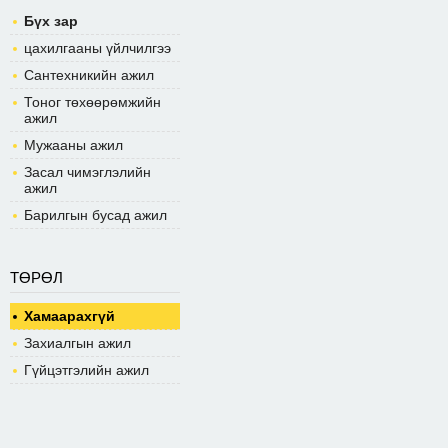
Бүх зар
цахилгааны үйлчилгээ
Сантехникийн ажил
Тоног төхөөрөмжийн
ажил
Мужааны ажил
Засал чимэглэлийн
ажил
Барилгын бусад ажил
ТӨРӨЛ
Хамаарахгүй
Захиалгын ажил
Гүйцэтгэлийн ажил