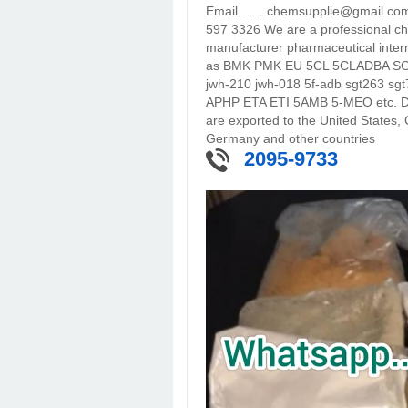
Email…….chemsupplie@gmail.com
597 3326 We are a professional c
manufacturer pharmaceutical inter
as BMK PMK EU 5CL 5CLADBA S
jwh-210 jwh-018 5f-adb sgt263 s
APHP ETA ETI 5AMB 5-MEO etc. De
are exported to the United States,
Germany and other countries
2095-9733