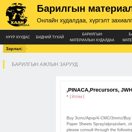
Барилгын материа
Онлайн худалдаа, хүргэлт захиал
БАРИЛГЫН
Б
НҮҮР ХУУДАС
БИДНИЙ ТУХАЙ
МАТЕРИАЛЫН ХУДАЛДАА
МАТЕ
Зарлал:
БАРИЛГЫН АЖЛЫН ЗАРУУД
,PINACA,Precursors, JWH
·
[ Устгах ]
Buy 3cmc/Apvp/4-CMC/3mmc/Buy a
Paper Sheets Spray/alprazolam, cl
please consult through the followin