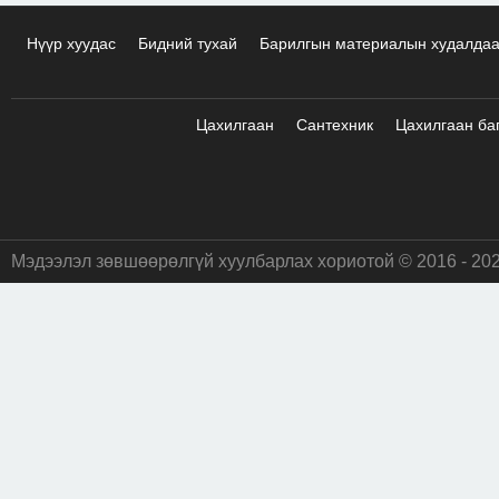
Нүүр хуудас
Бидний тухай
Барилгын материалын худалда
Цахилгаан
Сантехник
Цахилгаан ба
Мэдээлэл зөвшөөрөлгүй хуулбарлах хориотой © 2016 - 20