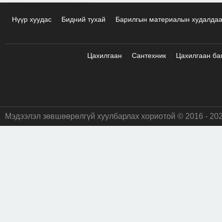
Нүүр хуудас
Бидний тухай
Барилгын материалын худалда
Цахилгаан
Сантехник
Цахилгаан ба
Мэдээлэл зөвшөөрөлгүй хуулбарлах хориотой © 2016 - 20