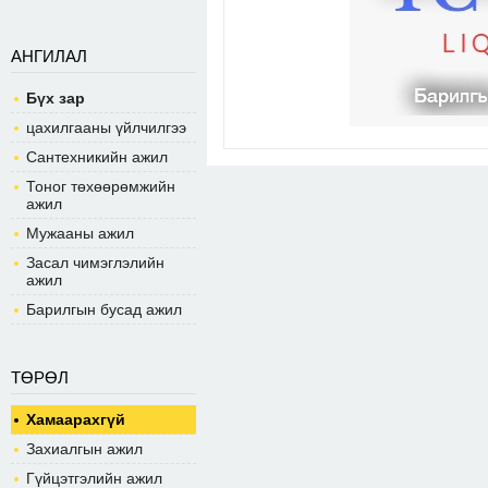
АНГИЛАЛ
Бүх зар
цахилгааны үйлчилгээ
Сантехникийн ажил
Тоног төхөөрөмжийн
ажил
Мужааны ажил
Засал чимэглэлийн
ажил
Барилгын бусад ажил
ТӨРӨЛ
Хамаарахгүй
Захиалгын ажил
Гүйцэтгэлийн ажил