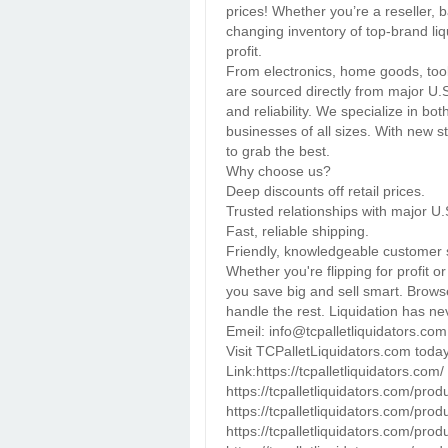
prices! Whether you’re a reseller, 
changing inventory of top-brand liq
profit.
From electronics, home goods, tool
are sourced directly from major U.S
and reliability. We specialize in bot
businesses of all sizes. With new st
to grab the best.
Why choose us?
Deep discounts off retail prices.
Trusted relationships with major U.S
Fast, reliable shipping.
Friendly, knowledgeable customer 
Whether you're flipping for profit 
you save big and sell smart. Browse
handle the rest. Liquidation has nev
Emeil: info@tcpalletliquidators.com
Visit TCPalletLiquidators.com today
Link:https://tcpalletliquidators.com/
https://tcpalletliquidators.com/prod
https://tcpalletliquidators.com/prod
https://tcpalletliquidators.com/pro