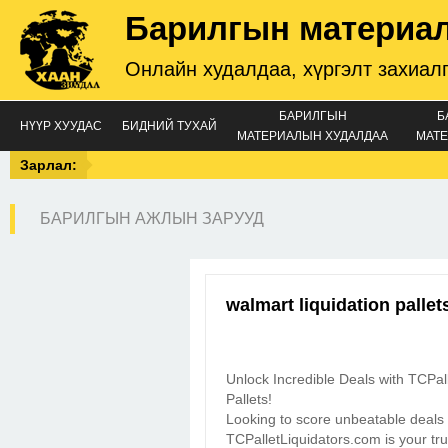
Барилгын материа
Онлайн худалдаа, хүргэлт захиал
БАРИЛГЫН
Б
НҮҮР ХУУДАС
БИДНИЙ ТУХАЙ
МАТЕРИАЛЫН ХУДАЛДАА
МАТЕ
Зарлал:
БАРИЛГЫН АЖЛЫН ЗАРУУД
walmart liquidation palle
Unlock Incredible Deals with TCPa
Pallets!
Looking to score unbeatable deals
TCPalletLiquidators.com is your tru