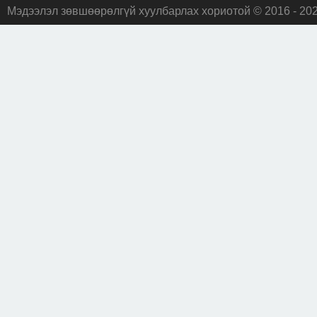
Мэдээлэл зөвшөөрөлгүй хуулбарлах хориотой © 2016 - 20