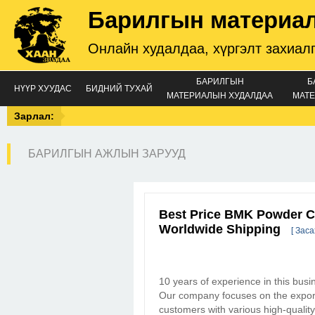
Барилгын материа
Онлайн худалдаа, хүргэлт захиал
БАРИЛГЫН
Б
НҮҮР ХУУДАС
БИДНИЙ ТУХАЙ
МАТЕРИАЛЫН ХУДАЛДАА
МАТЕ
Зарлал:
БАРИЛГЫН АЖЛЫН ЗАРУУД
Best Price BMK Powder CA
Worldwide Shipping
[ Заса
10 years of experience in this busi
Our company focuses on the export
customers with various high-quality