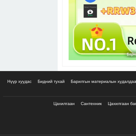
Нүүр хуудас
Бидний тухай
Барилгын материалын худалда
Цахилгаан
Сантехник
Цахилгаан ба