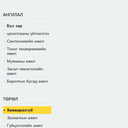
АНГИЛАЛ
Бүх зар
цахилгааны үйлчилгээ
Сантехникийн ажил
Тоног төхөөрөмжийн
ажил
Мужааны ажил
Засал чимэглэлийн
ажил
Барилгын бусад ажил
ТӨРӨЛ
Хамаарахгүй
Захиалгын ажил
Гүйцэтгэлийн ажил