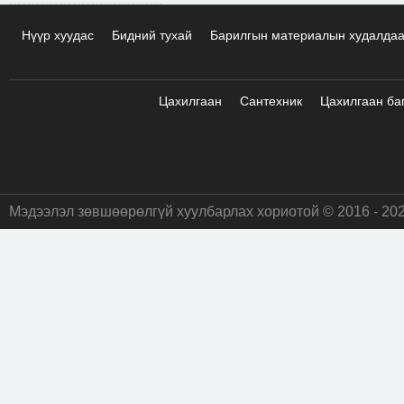
Нүүр хуудас
Бидний тухай
Барилгын материалын худалда
Цахилгаан
Сантехник
Цахилгаан ба
Мэдээлэл зөвшөөрөлгүй хуулбарлах хориотой © 2016 - 20