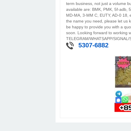
term business, not just a volume b
available are: BMK, PMK, 5f-adb,
MD-MA, 3-MM C, EUTY, AD-0 18, etc.
the name you need, please let us k
be happy to provide you with a quot
soon. Looking forward to working wi
TELEGRAM/WHATSAPP/SIGNAL/SK
5307-6882