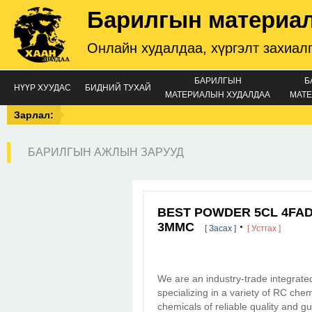
Барилгын материа
Онлайн худалдаа, хүргэлт захиал
БАРИЛГЫН
Б
НҮҮР ХУУДАС
БИДНИЙ ТУХАЙ
МАТЕРИАЛЫН ХУДАЛДАА
МАТЕ
Зарлал:
БАРИЛГЫН АЖЛЫН ЗАРУУД
BEST POWDER 5CL 4FA
3MMC
·
[ Засах ]
[ Устгах ]
We are an industry-trade integrate
specializing in a variety of RC che
chemicals of reliable quality and 