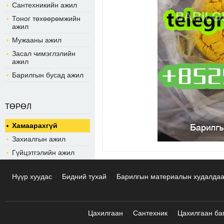
Сантехникийн ажил
Тоног төхөөрөмжийн
ажил
Мужааны ажил
Засал чимэглэлийн
ажил
Барилгын бусад ажил
ТӨРӨЛ
Хамаарахгүй
Захиалгын ажил
Гүйцэтгэлийн ажил
Нүүр хуудас
Бидний тухай
Барилгын материалын худалда
Цахилгаан
Сантехник
Цахилгаан ба