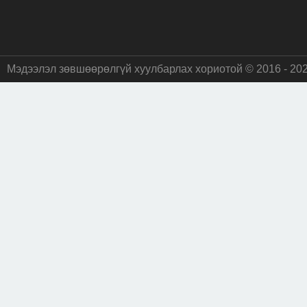
Мэдээлэл зөвшөөрөлгүй хуулбарлах хориотой © 2016 - 20