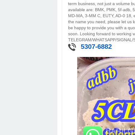
term business, not just a volume b
available are: BMK, PMK, 5f-adb,
MD-MA, 3-MM C, EUTY, AD-0 18, etc.
the name you need, please let us k
be happy to provide you with a quot
soon. Looking forward to working wi
TELEGRAM/WHATSAPP/SIGNAL/SK
5307-6882