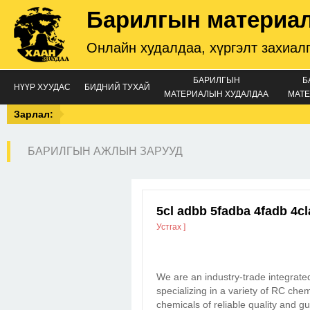
Барилгын материа
Онлайн худалдаа, хүргэлт захиал
БАРИЛГЫН
Б
НҮҮР ХУУДАС
БИДНИЙ ТУХАЙ
МАТЕРИАЛЫН ХУДАЛДАА
МАТЕ
Зарлал:
БАРИЛГЫН АЖЛЫН ЗАРУУД
5cl adbb 5fadba 4fadb 4
Устгах ]
We are an industry-trade integrate
specializing in a variety of RC che
chemicals of reliable quality and 