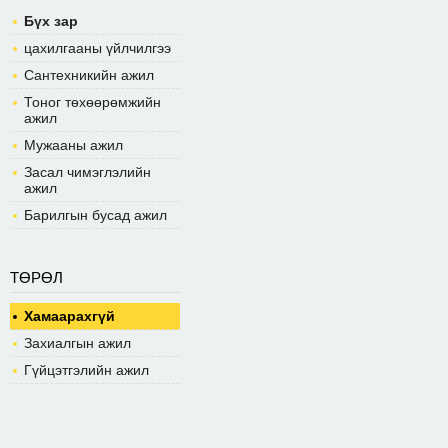
Бүх зар
цахилгааны үйлчилгээ
Сантехникийн ажил
Тоног төхөөрөмжийн
ажил
Мужааны ажил
Засал чимэглэлийн
ажил
Барилгын бусад ажил
ТӨРӨЛ
Хамаарахгүй
Захиалгын ажил
Гүйцэтгэлийн ажил